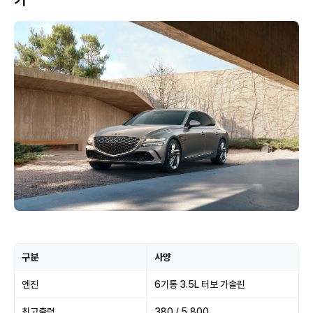
기
구분
사양
엔진
6기통 3.5L 터보 가솔린
최고출력
380 / 5,800