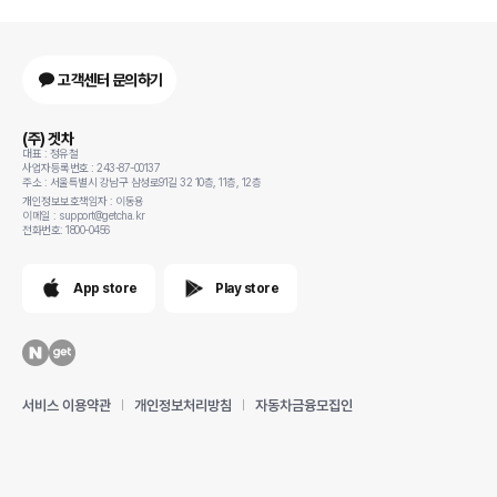
고객센터 문의하기
(주) 겟차
대표 : 정유철
사업자등록번호 : 243-87-00137
주소 : 서울특별시 강남구 삼성로91길 32 10층, 11층, 12층
개인정보보호책임자 : 이동용
이메일 : support@getcha.kr
전화번호: 1800-0456
App store
Play store
서비스 이용약관
개인정보처리방침
자동차금융모집인