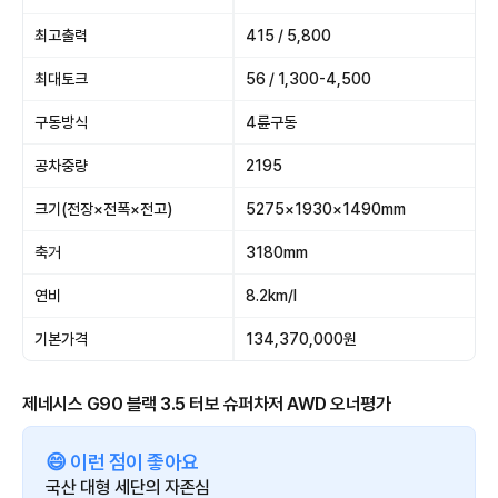
최고출력
415 / 5,800
최대토크
56 / 1,300-4,500
구동방식
4륜구동
공차중량
2195
크기(전장×전폭×전고)
5275×1930×1490mm
축거
3180mm
연비
8.2km/l
기본가격
134,370,000원
제네시스 G90 블랙 3.5 터보 슈퍼차저 AWD 오너평가
😄 이런 점이 좋아요
국산 대형 세단의 자존심