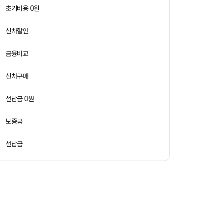
초기비용 0원
신차할인
금융비교
신차구매
선납금 0원
보증금
선납금