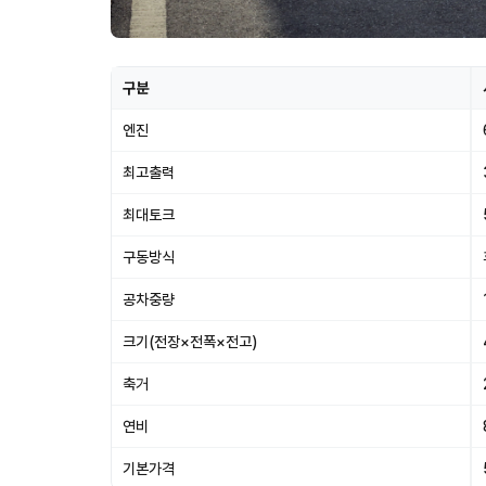
구분
엔진
최고출력
최대토크
구동방식
공차중량
크기(전장×전폭×전고)
축거
연비
기본가격