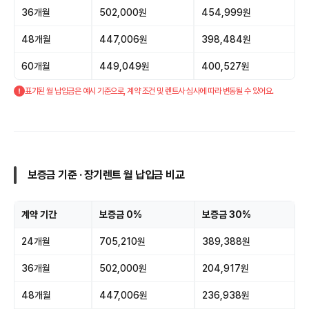
36개월
502,000원
454,999원
48개월
447,006원
398,484원
60개월
449,049원
400,527원
표기된 월 납입금은 예시 기준으로, 계약 조건 및 렌트사 심사에 따라 변동될 수 있어요.
보증금 기준 · 장기렌트 월 납입금 비교
계약 기간
보증금 0%
보증금 30%
24개월
705,210원
389,388원
36개월
502,000원
204,917원
48개월
447,006원
236,938원