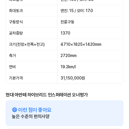
최대토크
엔진: 15 / 모터: 17.0
구동방식
전륜구동
공차중량
1370
크기(전장×전폭×전고)
4710×1825×1420mm
축거
2720mm
연비
19.2km/l
기본가격
31,150,000원
현대 아반떼 하이브리드 인스퍼레이션 오너평가
😄 이런 점이 좋아요
높은 수준의 편의사양