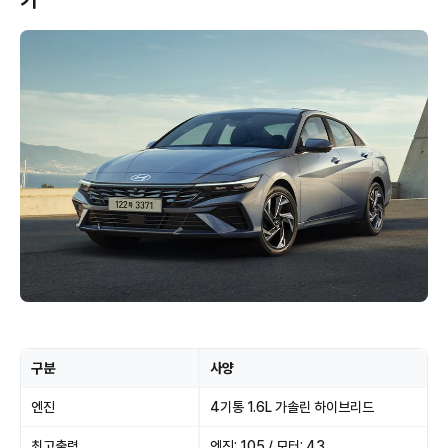
기
구분
사양
엔진
4기통 1.6L 가솔린 하이브리드
최고출력
엔진: 105 / 모터: 43