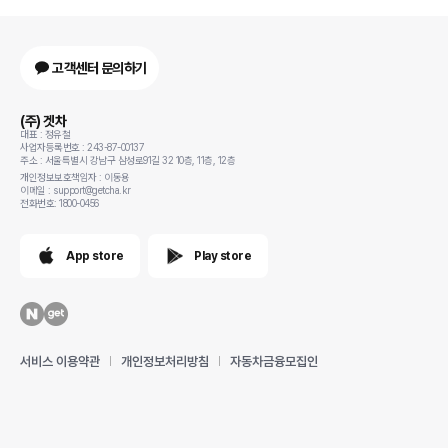
고객센터 문의하기
(주) 겟차
대표 : 정유철
사업자등록번호 : 243-87-00137
주소 : 서울특별시 강남구 삼성로91길 32 10층, 11층, 12층
개인정보보호책임자 : 이동용
이메일 : support@getcha.kr
전화번호: 1800-0456
App store
Play store
서비스 이용약관
개인정보처리방침
자동차금융모집인