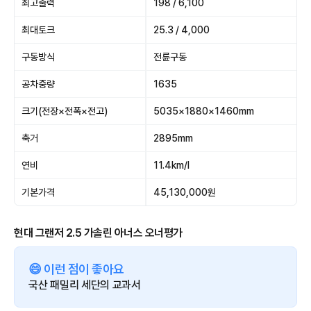
최고출력
198 / 6,100
최대토크
25.3 / 4,000
구동방식
전륜구동
공차중량
1635
크기(전장×전폭×전고)
5035×1880×1460mm
축거
2895mm
연비
11.4km/l
기본가격
45,130,000원
현대 그랜저 2.5 가솔린 아너스 오너평가
😄 이런 점이 좋아요
국산 패밀리 세단의 교과서