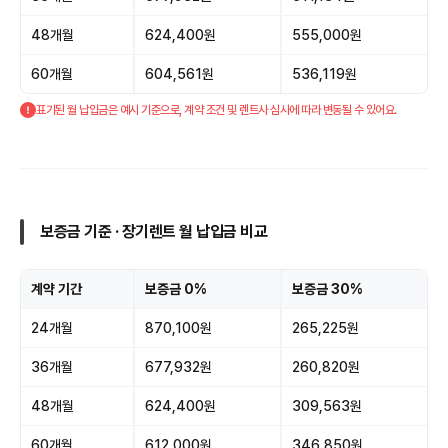
48개월
624,400원
555,000원
60개월
604,561원
536,119원
표기된 월 납입금은 예시 기준으로, 계약 조건 및 렌트사 심사에 따라 변동될 수 있어요.
보증금 기준 · 장기렌트 월 납입금 비교
계약 기간
보증금 0%
보증금 30%
24개월
870,100원
265,225원
36개월
677,932원
260,820원
48개월
624,400원
309,563원
60개월
612,000원
346,850원