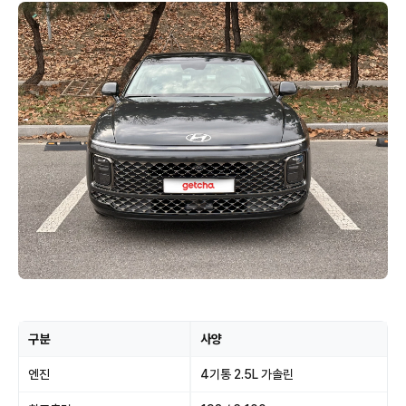
구분
사양
엔진
4기통 2.5L 가솔린