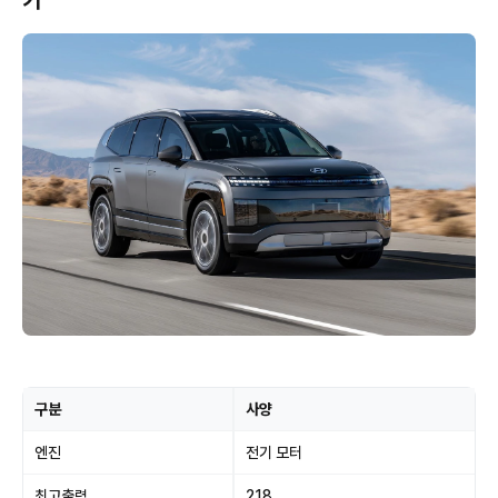
기
구분
사양
엔진
전기 모터
최고출력
218