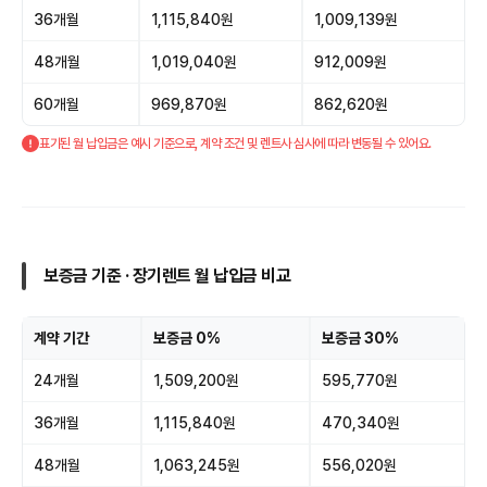
36개월
1,115,840원
1,009,139원
48개월
1,019,040원
912,009원
60개월
969,870원
862,620원
표기된 월 납입금은 예시 기준으로, 계약 조건 및 렌트사 심사에 따라 변동될 수 있어요.
보증금 기준 · 장기렌트 월 납입금 비교
계약 기간
보증금 0%
보증금 30%
24개월
1,509,200원
595,770원
36개월
1,115,840원
470,340원
48개월
1,063,245원
556,020원