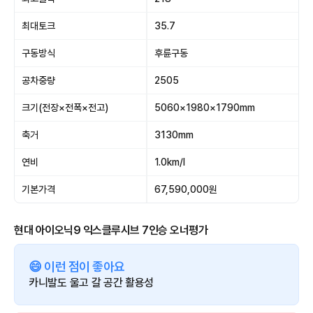
최대토크
35.7
구동방식
후륜구동
공차중량
2505
크기(전장×전폭×전고)
5060×1980×1790mm
축거
3130mm
연비
1.0km/l
기본가격
67,590,000원
현대 아이오닉9 익스클루시브 7인승 오너평가
😄 이런 점이 좋아요
카니발도 울고 갈 공간 활용성