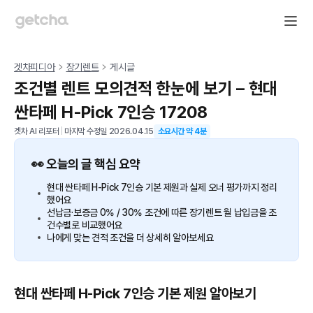
겟차피디아
장기렌트
게시글
조건별 렌트 모의견적 한눈에 보기 – 현대
싼타페 H-Pick 7인승 17208
겟차 AI 리포터
|
마지막 수정일
2026.04.15
소요시간 약
4
분
👀 오늘의 글 핵심 요약
현대 싼타페 H-Pick 7인승 기본 제원과 실제 오너 평가까지 정리
했어요
선납금·보증금 0% / 30% 조건에 따른 장기렌트 월 납입금을 조
건수별로 비교했어요
나에게 맞는 견적 조건을 더 상세히 알아보세요
현대 싼타페 H-Pick 7인승 기본 제원 알아보기