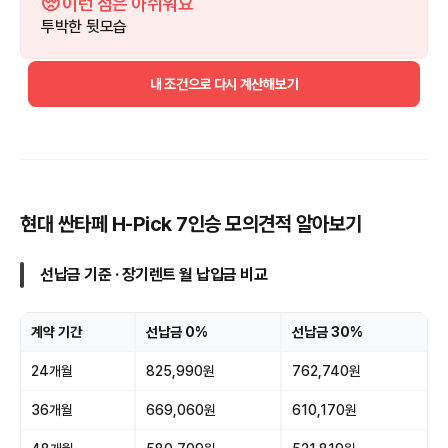
🥺 이런 점은 아쉬워요
투박한 뒷모습
내 조건으로 다시 계산해보기
현대 싼타페 H-Pick 7인승 모의견적 알아보기
선납금 기준 · 장기렌트 월 납입금 비교
계약 기간
선납금 0%
선납금 30%
24개월
825,990원
762,740원
36개월
669,060원
610,170원