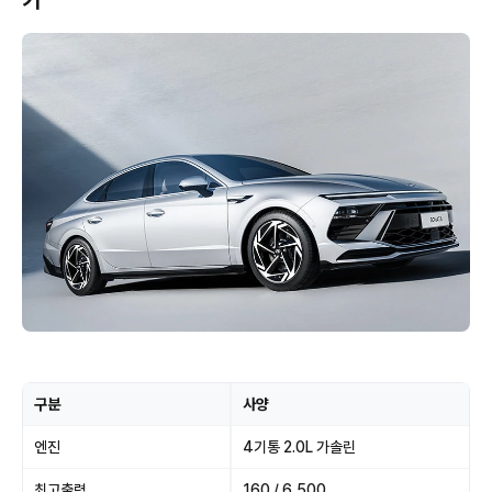
기
구분
사양
엔진
4기통 2.0L 가솔린
최고출력
160 / 6,500