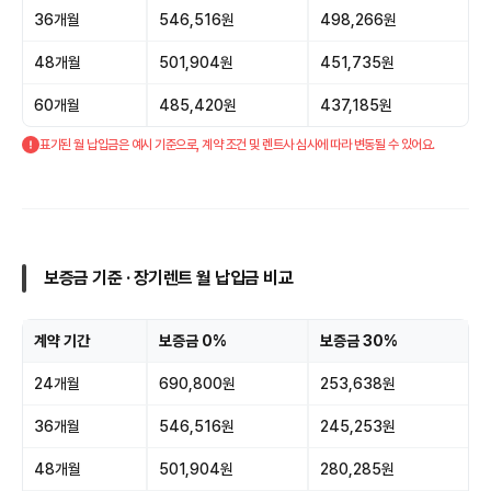
36개월
546,516원
498,266원
48개월
501,904원
451,735원
60개월
485,420원
437,185원
표기된 월 납입금은 예시 기준으로, 계약 조건 및 렌트사 심사에 따라 변동될 수 있어요.
보증금 기준 · 장기렌트 월 납입금 비교
계약 기간
보증금 0%
보증금 30%
24개월
690,800원
253,638원
36개월
546,516원
245,253원
48개월
501,904원
280,285원