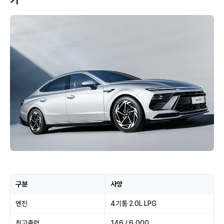
기
구분
사양
엔진
4기통 2.0L LPG
최고출력
146 / 6,000