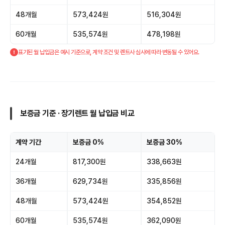
48개월
573,424원
516,304원
60개월
535,574원
478,198원
표기된 월 납입금은 예시 기준으로, 계약 조건 및 렌트사 심사에 따라 변동될 수 있어요.
보증금 기준 · 장기렌트 월 납입금 비교
계약 기간
보증금 0%
보증금 30%
24개월
817,300원
338,663원
36개월
629,734원
335,856원
48개월
573,424원
354,852원
60개월
535,574원
362,090원