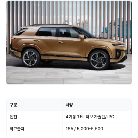
구분
사양
엔진
4기통 1.5L 터보 가솔린/LPG
최고출력
165 / 5,000-5,500