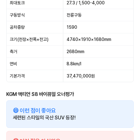
최대토크
27.3 / 1,500-4,000
구동방식
전륜구동
공차중량
1590
크기(전장×전폭×전고)
4740×1910×1680mm
축거
2680mm
연비
8.8km/l
기본가격
37,470,000원
KGM 액티언 S8 바이퓨얼 오너평가
😄 이런 점이 좋아요
세련된 스타일의 국산 SUV 등장!