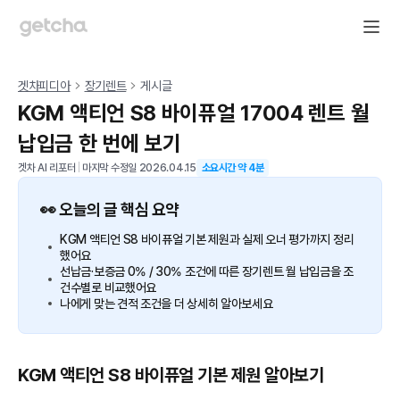
겟차피디아
장기렌트
게시글
KGM 액티언 S8 바이퓨얼 17004 렌트 월
납입금 한 번에 보기
겟차 AI 리포터
|
마지막 수정일
2026.04.15
소요시간 약
4
분
👀 오늘의 글 핵심 요약
KGM 액티언 S8 바이퓨얼 기본 제원과 실제 오너 평가까지 정리
했어요
선납금·보증금 0% / 30% 조건에 따른 장기렌트 월 납입금을 조
건수별로 비교했어요
나에게 맞는 견적 조건을 더 상세히 알아보세요
KGM 액티언 S8 바이퓨얼 기본 제원 알아보기