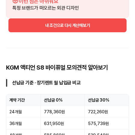
🥺 이런 점은 아쉬워요
특정 브랜드가 떠오르는 외관 디자인
내 조건으로 다시 계산해보기
KGM 액티언 S8 바이퓨얼 모의견적 알아보기
선납금 기준 · 장기렌트 월 납입금 비교
계약 기간
선납금 0%
선납금 30%
24개월
778,360원
722,260원
36개월
631,950원
575,739원