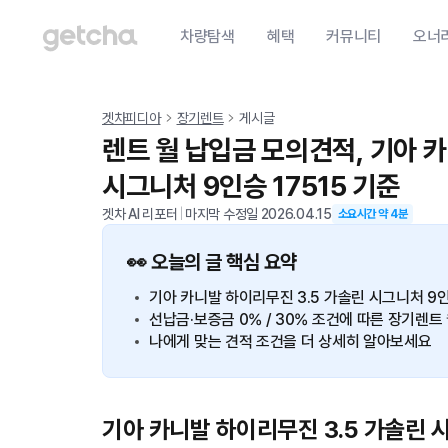
차량탐색
혜택
커뮤니티
오너
겟차피디아
장기렌트
게시글
렌트 월 납입금 모의견적, 기아 
시그니처 9인승 17515 기준
겟차 AI 리포터
|
마지막 수정일
2026.04.15
소요시간 약
4
분
👀 오늘의 글 핵심 요약
기아 카니발 하이리무진 3.5 가솔린 시그니처 9
선납금·보증금 0% / 30% 조건에 따른 장기렌
나에게 맞는 견적 조건을 더 상세히 알아보세요
기아 카니발 하이리무진 3.5 가솔린 