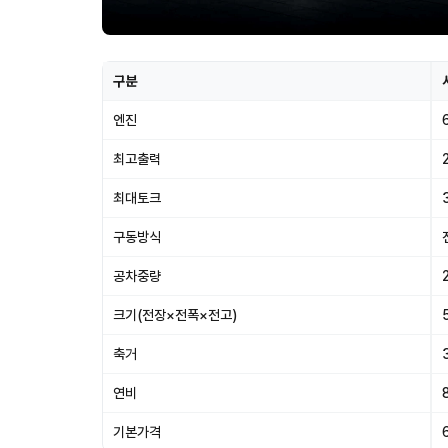
구분
엔진
최고출력
최대토크
구동방식
공차중량
크기(전장×전폭×전고)
축거
연비
기본가격