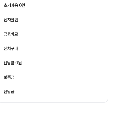
초기비용 0원
신차할인
금융비교
신차구매
선납금 0원
보증금
선납금