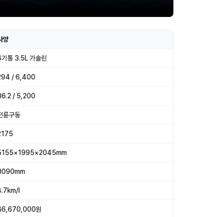
사양
6기통 3.5L 가솔린
294 / 6,400
36.2 / 5,200
전륜구동
2175
5155×1995×2045mm
3090mm
8.7km/l
66,670,000원