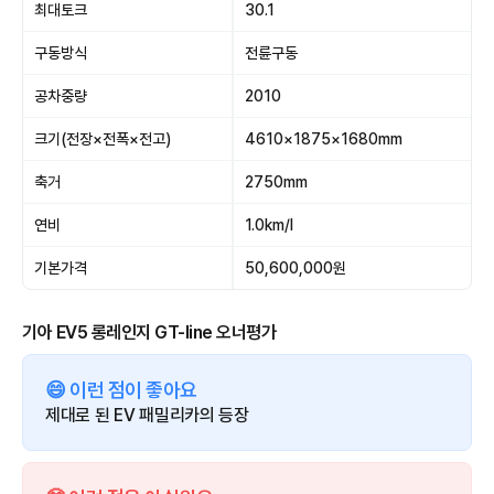
최대토크
30.1
구동방식
전륜구동
공차중량
2010
크기(전장×전폭×전고)
4610×1875×1680mm
축거
2750mm
연비
1.0km/l
기본가격
50,600,000원
기아 EV5 롱레인지 GT-line 오너평가
😄 이런 점이 좋아요
제대로 된 EV 패밀리카의 등장