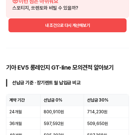
🥺 이런 점은 아쉬워요
스포티지, 쏘렌토와 비빌 수 있을까?
내 조건으로 다시 계산해보기
기아 EV5 롱레인지 GT-line 모의견적 알아보기
선납금 기준 · 장기렌트 월 납입금 비교
계약 기간
선납금 0%
선납금 30%
24개월
800,910원
714,230원
36개월
597,592원
509,650원