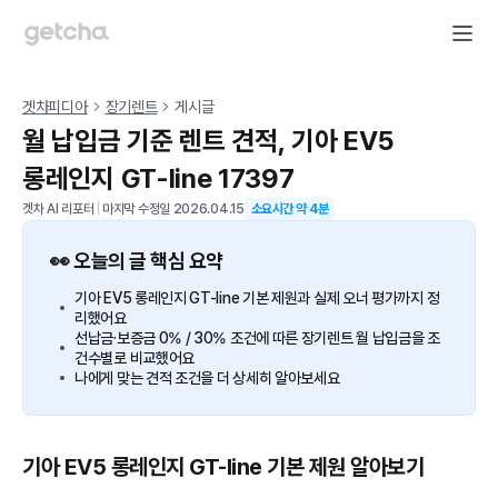
겟차피디아
장기렌트
게시글
월 납입금 기준 렌트 견적, 기아 EV5
롱레인지 GT-line 17397
겟차 AI 리포터
|
마지막 수정일
2026.04.15
소요시간 약
4
분
👀 오늘의 글 핵심 요약
기아 EV5 롱레인지 GT-line 기본 제원과 실제 오너 평가까지 정
리했어요
선납금·보증금 0% / 30% 조건에 따른 장기렌트 월 납입금을 조
건수별로 비교했어요
나에게 맞는 견적 조건을 더 상세히 알아보세요
기아 EV5 롱레인지 GT-line 기본 제원 알아보기