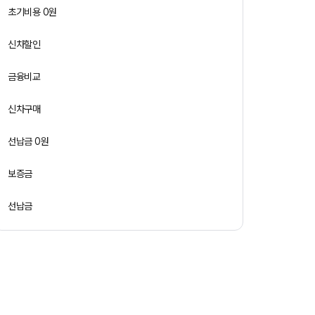
초기비용 0원
신차할인
금융비교
신차구매
선납금 0원
보증금
선납금