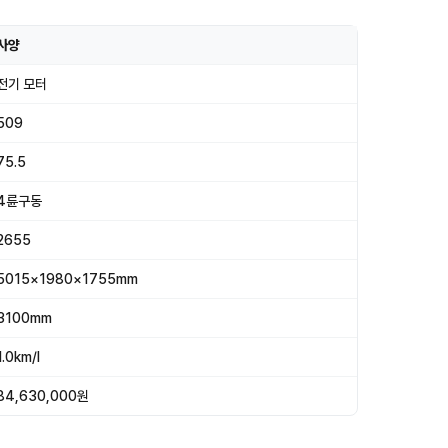
사양
전기 모터
509
75.5
4륜구동
2655
5015×1980×1755mm
3100mm
1.0km/l
84,630,000원