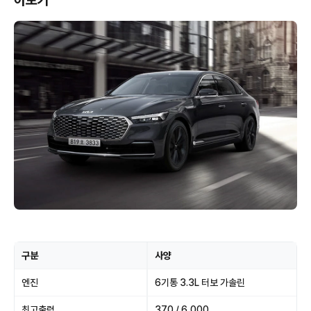
아보기
구분
사양
엔진
6기통 3.3L 터보 가솔린
최고출력
370 / 6,000