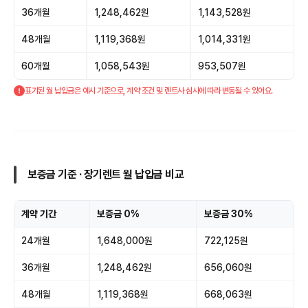
36개월
1,248,462원
1,143,528원
48개월
1,119,368원
1,014,331원
60개월
1,058,543원
953,507원
표기된 월 납입금은 예시 기준으로, 계약 조건 및 렌트사 심사에 따라 변동될 수 있어요.
보증금 기준 · 장기렌트 월 납입금 비교
계약 기간
보증금 0%
보증금 30%
24개월
1,648,000원
722,125원
36개월
1,248,462원
656,060원
48개월
1,119,368원
668,063원