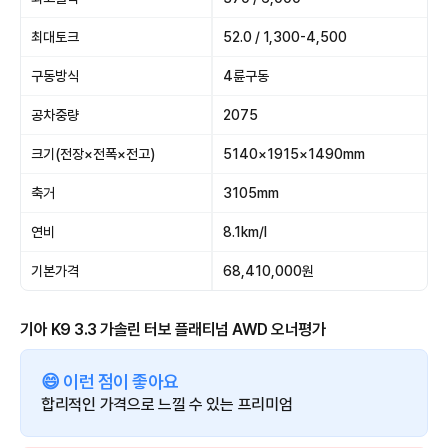
최대토크
52.0 / 1,300-4,500
구동방식
4륜구동
공차중량
2075
크기(전장×전폭×전고)
5140×1915×1490mm
축거
3105mm
연비
8.1km/l
기본가격
68,410,000원
기아 K9 3.3 가솔린 터보 플래티넘 AWD 오너평가
😄 이런 점이 좋아요
합리적인 가격으로 느낄 수 있는 프리미엄