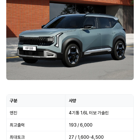
구분
사양
엔진
4기통 1.6L 터보 가솔린
최고출력
193 / 6,000
최대토크
27 / 1,600-4,500