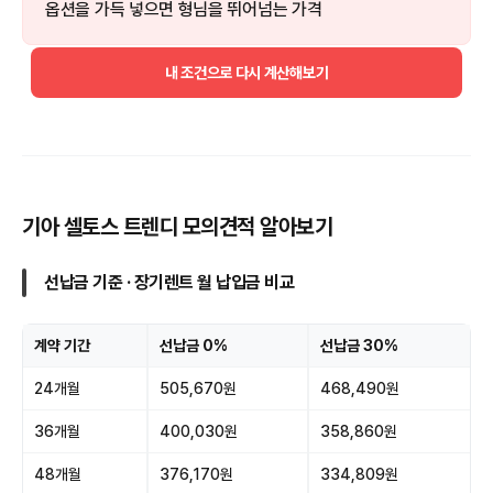
옵션을 가득 넣으면 형님을 뛰어넘는 가격
내 조건으로 다시 계산해보기
기아 셀토스 트렌디 모의견적 알아보기
선납금 기준 · 장기렌트 월 납입금 비교
계약 기간
선납금 0%
선납금 30%
24개월
505,670원
468,490원
36개월
400,030원
358,860원
48개월
376,170원
334,809원