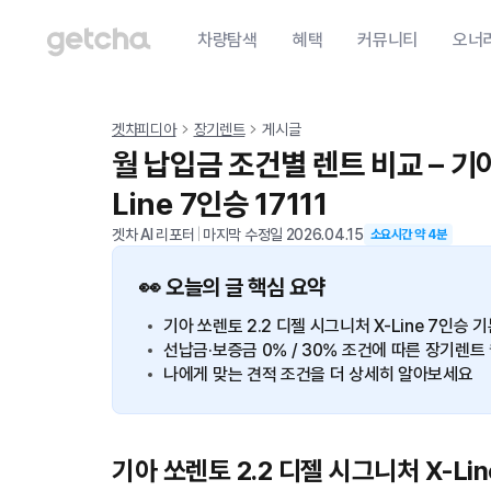
차량탐색
혜택
커뮤니티
오너
겟차피디아
장기렌트
게시글
월 납입금 조건별 렌트 비교 – 기아
Line 7인승 17111
겟차 AI 리포터
|
마지막 수정일
2026.04.15
소요시간 약
4
분
👀 오늘의 글 핵심 요약
기아 쏘렌토 2.2 디젤 시그니처 X-Line 7인
선납금·보증금 0% / 30% 조건에 따른 장기렌
나에게 맞는 견적 조건을 더 상세히 알아보세요
기아 쏘렌토 2.2 디젤 시그니처 X-Li