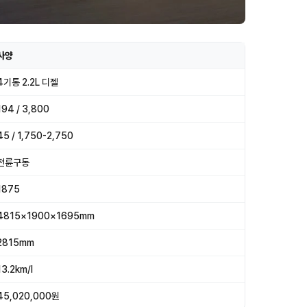
사양
4기통 2.2L 디젤
194 / 3,800
45 / 1,750-2,750
전륜구동
1875
4815×1900×1695mm
2815mm
13.2km/l
45,020,000원