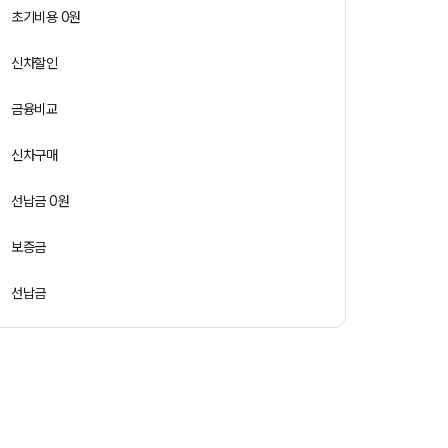
초기비용 0원
신차할인
금융비교
신차구매
선납금 0원
보증금
선납금