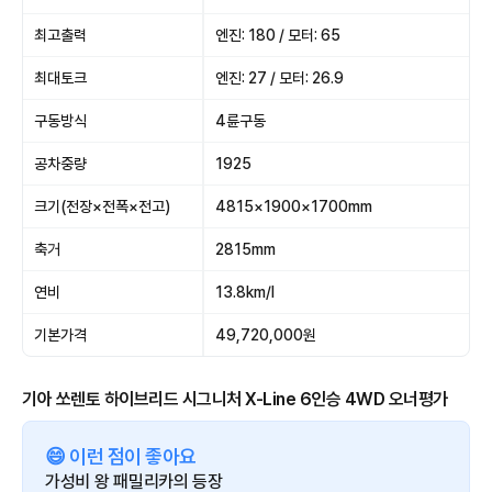
최고출력
엔진: 180 / 모터: 65
최대토크
엔진: 27 / 모터: 26.9
구동방식
4륜구동
공차중량
1925
크기(전장×전폭×전고)
4815×1900×1700mm
축거
2815mm
연비
13.8km/l
기본가격
49,720,000원
기아 쏘렌토 하이브리드 시그니처 X-Line 6인승 4WD 오너평가
😄 이런 점이 좋아요
가성비 왕 패밀리카의 등장