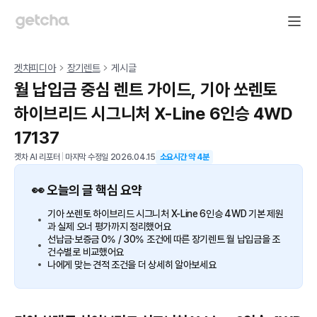
겟차피디아
장기렌트
게시글
월 납입금 중심 렌트 가이드, 기아 쏘렌토
하이브리드 시그니처 X-Line 6인승 4WD
17137
겟차 AI 리포터
|
마지막 수정일
2026.04.15
소요시간 약
4
분
👀 오늘의 글 핵심 요약
기아 쏘렌토 하이브리드 시그니처 X-Line 6인승 4WD 기본 제원
과 실제 오너 평가까지 정리했어요
선납금·보증금 0% / 30% 조건에 따른 장기렌트 월 납입금을 조
건수별로 비교했어요
나에게 맞는 견적 조건을 더 상세히 알아보세요