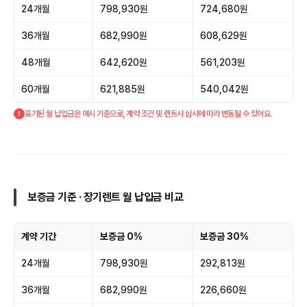
24개월
798,930원
724,680원
36개월
682,990원
608,629원
48개월
642,620원
561,203원
60개월
621,885원
540,042원
표기된 월 납입금은 예시 기준으로, 계약 조건 및 렌트사 심사에 따라 변동될 수 있어요.
보증금 기준 · 장기렌트 월 납입금 비교
계약 기간
보증금 0%
보증금 30%
24개월
798,930원
292,813원
36개월
682,990원
226,660원