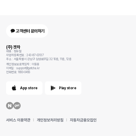
고객센터 문의하기
(주) 겟차
대표 : 정유철
사업자등록번호 : 243-87-00137
주소 : 서울특별시 강남구 삼성로91길 32 10층, 11층, 12층
개인정보보호책임자 : 이동용
이메일 : support@getcha.kr
전화번호: 1800-0456
App store
Play store
서비스 이용약관
개인정보처리방침
자동차금융모집인