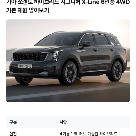
기아 쏘렌토 하이브리드 시그니처 X-Line 6인승 4WD
기본 제원 알아보기
구분
사양
엔진
4기통 1.6L 터보 가솔린 하이브리드