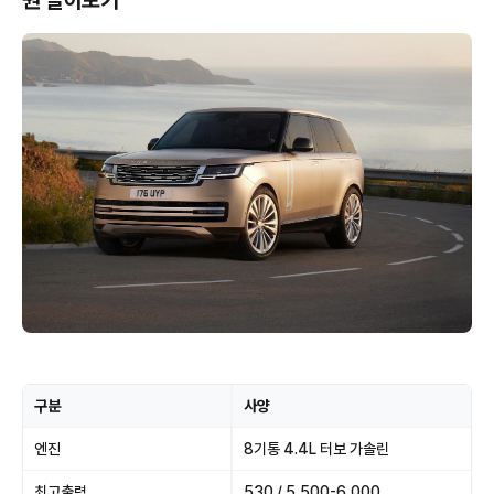
원 알아보기
구분
사양
엔진
8기통 4.4L 터보 가솔린
최고출력
530 / 5,500-6,000