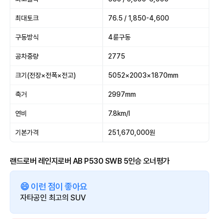
최대토크
76.5 / 1,850-4,600
구동방식
4륜구동
공차중량
2775
크기(전장×전폭×전고)
5052×2003×1870mm
축거
2997mm
연비
7.8km/l
기본가격
251,670,000원
랜드로버 레인지로버 AB P530 SWB 5인승 오너평가
😄 이런 점이 좋아요
자타공인 최고의 SUV