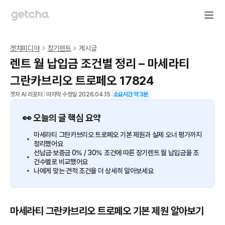
겟차피디아
장기렌트
게시글
렌트 월 납입금 조건별 정리 – 마세라티
그란카브리오 트로페오 17824
겟차 AI 리포터
|
마지막 수정일
2026.04.15
소요시간 약
3
분
👀 오늘의 글 핵심 요약
마세라티 그란카브리오 트로페오 기본 제원과 실제 오너 평가까지
정리했어요
선납금·보증금 0% / 30% 조건에 따른 장기렌트 월 납입금을 조
건수별로 비교했어요
나에게 맞는 견적 조건을 더 상세히 알아보세요
마세라티 그란카브리오 트로페오 기본 제원 알아보기