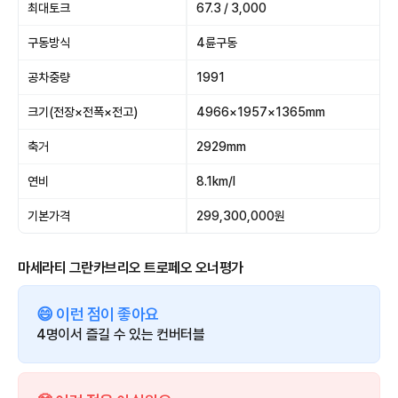
최대토크
67.3 / 3,000
구동방식
4륜구동
공차중량
1991
크기(전장×전폭×전고)
4966×1957×1365mm
축거
2929mm
연비
8.1km/l
기본가격
299,300,000원
마세라티 그란카브리오 트로페오 오너평가
😄 이런 점이 좋아요
4명이서 즐길 수 있는 컨버터블