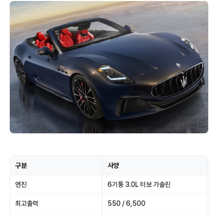
구분
사양
엔진
6기통 3.0L 터보 가솔린
최고출력
550 / 6,500