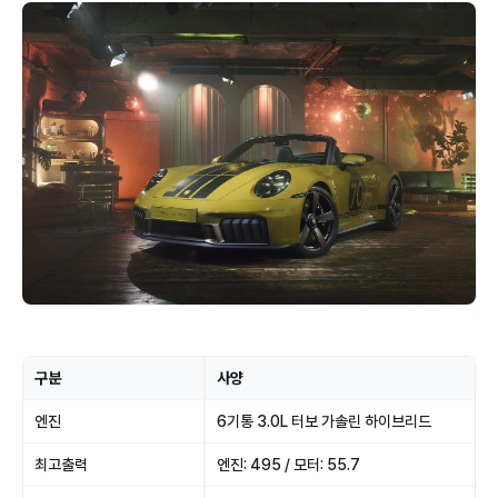
구분
사양
엔진
6기통 3.0L 터보 가솔린 하이브리드
최고출력
엔진: 495 / 모터: 55.7