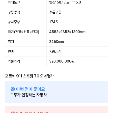
최대토크
엔진: 58.1 / 모터: 15.3
구동방식
후륜구동
공차중량
1745
크기(전장×전폭×전고)
4553×1852×1300mm
축거
2450mm
연비
7.9km/l
기본가격
326,000,000원
포르쉐 911 스프릿 70 오너평가
😄 이런 점이 좋아요
모두가 인정하는 자동차