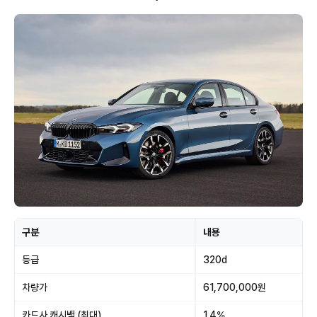
구분
내용
등급
320d
차량가
61,700,000원
카드사 캐시백 (최대)
1.4%