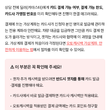
상담 전에 딜러(카마스터)에게
카드 결제 가능 여부
,
결제 가능 한도
,
카드사 가맹점 번호
를 미리 확인해두면 진행이 한결 매끄러워요.
결제에 쓰는 가상계좌는 카드사가 신청자 본인 명의로 발급해 관리하
는 전용 계좌라 안전해요. 차량 대금을 입금하면 그만큼 카드 결제 한
도가 올라가는 방식이고, 겟차는 카드사와 협력해 이 과정을 안내해
요. 가상계좌 결제가 처음이라 걱정된다면
오토캐시백 가상계좌, 안
전하게 이용하는 법
에서 절차를 미리 확인할 수 있어요.
⚠️ 이 부분은 꼭 확인해 주세요!
• 겟차 추가 캐시백을 받으려면
반드시 겟차를 통해
카드 발급
·결제를 진행해야 해요.
• 카드사에서 바로 발급·결제하면 카드사 캐시백만 적용돼요.
• 오토캐시백을 적용받은 결제 금액에는 카드 포인트·청구할