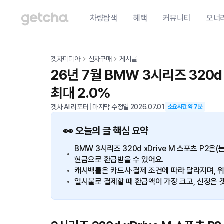
차량탐색
혜택
커뮤니티
오너
겟차피디아
신차구매
게시글
26년 7월 BMW 3시리즈 320d
최대 2.0%
겟차 AI 리포터
|
마지막 수정일
2026.07.01
소요시간 약
7
분
👀 오늘의 글 핵심 요약
BMW 3시리즈 320d xDrive M 스포츠 P2
현금으로 환급받을 수 있어요.
캐시백률은 카드사·결제 조건에 따라 달라지며, 위
일시불로 결제할 때 환급액이 가장 크고, 신청은 