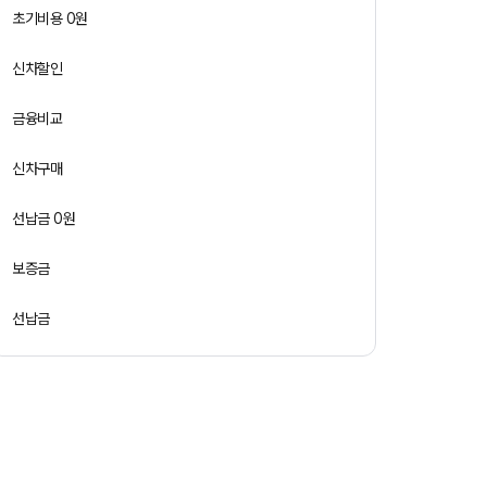
초기비용 0원
신차할인
금융비교
신차구매
선납금 0원
보증금
선납금