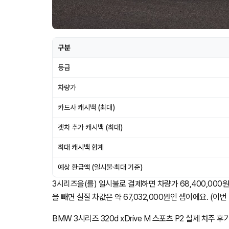
구분
등급
차량가
카드사 캐시백 (최대)
겟차 추가 캐시백 (최대)
최대 캐시백 합계
예상 환급액 (일시불·최대 기준)
3시리즈을(를) 일시불로 결제하면 차량가 68,400,000원
을 빼면 실질 차값은 약 67,032,000원인 셈이에요. (이번 
BMW 3시리즈 320d xDrive M 스포츠 P2 실제 차주