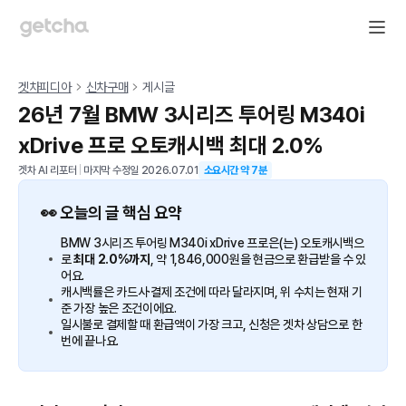
겟차피디아
신차구매
게시글
26년 7월 BMW 3시리즈 투어링 M340i
xDrive 프로 오토캐시백 최대 2.0%
겟차 AI 리포터
|
마지막 수정일
2026.07.01
소요시간 약
7
분
👀 오늘의 글 핵심 요약
BMW 3시리즈 투어링 M340i xDrive 프로은(는) 오토캐시백으
로
최대 2.0%까지
, 약 1,846,000원을 현금으로 환급받을 수 있
어요.
캐시백률은 카드사·결제 조건에 따라 달라지며, 위 수치는 현재 기
준 가장 높은 조건이에요.
일시불로 결제할 때 환급액이 가장 크고, 신청은 겟차 상담으로 한
번에 끝나요.