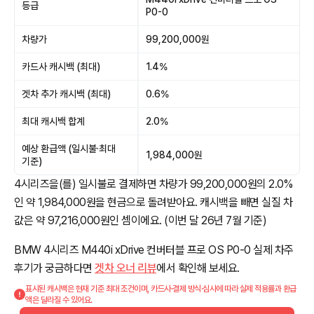
등급
P0-0
차량가
99,200,000원
카드사 캐시백 (최대)
1.4%
겟차 추가 캐시백 (최대)
0.6%
최대 캐시백 합계
2.0%
예상 환급액 (일시불·최대
1,984,000원
기준)
4시리즈을(를) 일시불로 결제하면 차량가 99,200,000원의 2.0%
인 약 1,984,000원을 현금으로 돌려받아요. 캐시백을 빼면 실질 차
값은 약 97,216,000원인 셈이에요. (이번 달 26년 7월 기준)
BMW 4시리즈 M440i xDrive 컨버터블 프로 OS P0-0 실제 차주
후기가 궁금하다면
겟차 오너 리뷰
에서 확인해 보세요.
표시된 캐시백은 현재 기준 최대 조건이며, 카드사·결제 방식·심사에 따라 실제 적용률과 환급
액은 달라질 수 있어요.