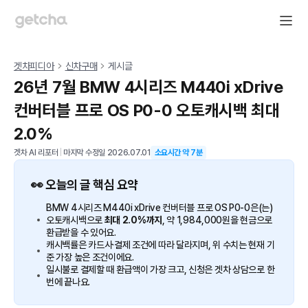
겟차피디아
신차구매
게시글
26년 7월 BMW 4시리즈 M440i xDrive
컨버터블 프로 OS P0-0 오토캐시백 최대
2.0%
겟차 AI 리포터
|
마지막 수정일
2026.07.01
소요시간 약
7
분
👀 오늘의 글 핵심 요약
BMW 4시리즈 M440i xDrive 컨버터블 프로 OS P0-0은(는)
오토캐시백으로
최대 2.0%까지
, 약 1,984,000원을 현금으로
환급받을 수 있어요.
캐시백률은 카드사·결제 조건에 따라 달라지며, 위 수치는 현재 기
준 가장 높은 조건이에요.
일시불로 결제할 때 환급액이 가장 크고, 신청은 겟차 상담으로 한
번에 끝나요.