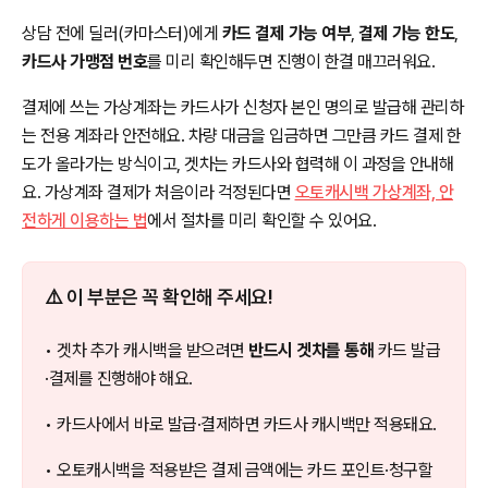
상담 전에 딜러(카마스터)에게
카드 결제 가능 여부
,
결제 가능 한도
,
카드사 가맹점 번호
를 미리 확인해두면 진행이 한결 매끄러워요.
결제에 쓰는 가상계좌는 카드사가 신청자 본인 명의로 발급해 관리하
는 전용 계좌라 안전해요. 차량 대금을 입금하면 그만큼 카드 결제 한
도가 올라가는 방식이고, 겟차는 카드사와 협력해 이 과정을 안내해
요. 가상계좌 결제가 처음이라 걱정된다면
오토캐시백 가상계좌, 안
전하게 이용하는 법
에서 절차를 미리 확인할 수 있어요.
⚠️ 이 부분은 꼭 확인해 주세요!
• 겟차 추가 캐시백을 받으려면
반드시 겟차를 통해
카드 발급
·결제를 진행해야 해요.
• 카드사에서 바로 발급·결제하면 카드사 캐시백만 적용돼요.
• 오토캐시백을 적용받은 결제 금액에는 카드 포인트·청구할