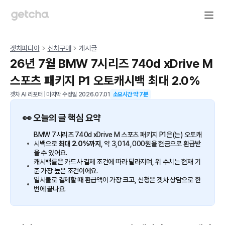
겟차피디아
신차구매
게시글
26년 7월 BMW 7시리즈 740d xDrive M
스포츠 패키지 P1 오토캐시백 최대 2.0%
겟차 AI 리포터
|
마지막 수정일
2026.07.01
소요시간 약
7
분
👀 오늘의 글 핵심 요약
BMW 7시리즈 740d xDrive M 스포츠 패키지 P1은(는) 오토캐
시백으로
최대 2.0%까지
, 약 3,014,000원을 현금으로 환급받
을 수 있어요.
캐시백률은 카드사·결제 조건에 따라 달라지며, 위 수치는 현재 기
준 가장 높은 조건이에요.
일시불로 결제할 때 환급액이 가장 크고, 신청은 겟차 상담으로 한
번에 끝나요.