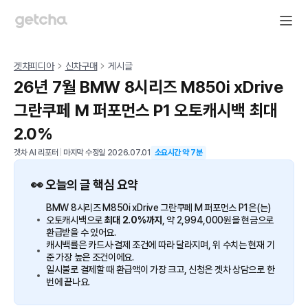
겟차피디아
신차구매
게시글
26년 7월 BMW 8시리즈 M850i xDrive
그란쿠페 M 퍼포먼스 P1 오토캐시백 최대
2.0%
겟차 AI 리포터
|
마지막 수정일
2026.07.01
소요시간 약
7
분
👀 오늘의 글 핵심 요약
BMW 8시리즈 M850i xDrive 그란쿠페 M 퍼포먼스 P1은(는)
오토캐시백으로
최대 2.0%까지
, 약 2,994,000원을 현금으로
환급받을 수 있어요.
캐시백률은 카드사·결제 조건에 따라 달라지며, 위 수치는 현재 기
준 가장 높은 조건이에요.
일시불로 결제할 때 환급액이 가장 크고, 신청은 겟차 상담으로 한
번에 끝나요.