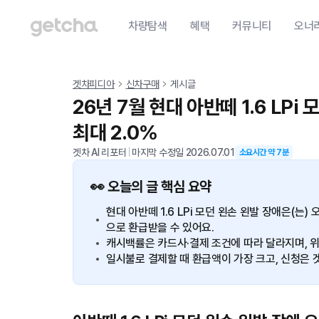
차량탐색
혜택
커뮤니티
오너
겟차피디아
신차구매
게시글
26년 7월 현대 아반떼 1.6 LP
최대 2.0%
겟차 AI 리포터
|
마지막 수정일
2026.07.01
소요시간 약
7
분
👀 오늘의 글 핵심 요약
현대 아반떼 1.6 LPi 모던 왼손 왼발 장애은(는
으로 환급받을 수 있어요.
캐시백률은 카드사·결제 조건에 따라 달라지며, 위
일시불로 결제할 때 환급액이 가장 크고, 신청은 