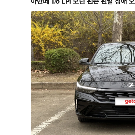
아반떼 1.6 LPi 모던 왼손 왼발 장애