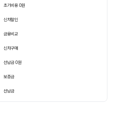
초기비용 0원
신차할인
금융비교
신차구매
선납금 0원
보증금
선납금