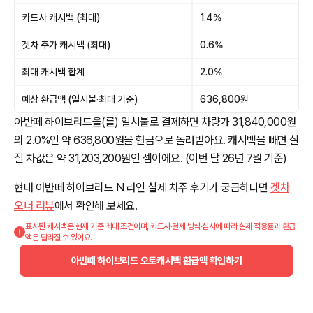
카드사 캐시백 (최대)
1.4%
겟차 추가 캐시백 (최대)
0.6%
최대 캐시백 합계
2.0%
예상 환급액 (일시불·최대 기준)
636,800원
아반떼 하이브리드을(를) 일시불로 결제하면 차량가 31,840,000원
의 2.0%인 약 636,800원을 현금으로 돌려받아요. 캐시백을 빼면 실
질 차값은 약 31,203,200원인 셈이에요. (이번 달 26년 7월 기준)
현대 아반떼 하이브리드 N 라인 실제 차주 후기가 궁금하다면
겟차
오너 리뷰
에서 확인해 보세요.
표시된 캐시백은 현재 기준 최대 조건이며, 카드사·결제 방식·심사에 따라 실제 적용률과 환급
액은 달라질 수 있어요.
아반떼 하이브리드 오토캐시백 환급액 확인하기