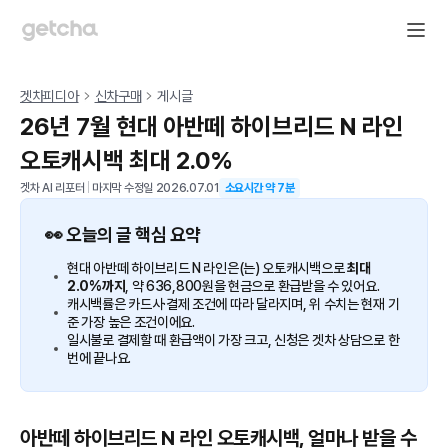
겟차피디아
신차구매
게시글
26년 7월 현대 아반떼 하이브리드 N 라인
오토캐시백 최대 2.0%
겟차 AI 리포터
|
마지막 수정일
2026.07.01
소요시간 약
7
분
👀 오늘의 글 핵심 요약
현대 아반떼 하이브리드 N 라인은(는) 오토캐시백으로
최대
2.0%까지
, 약 636,800원을 현금으로 환급받을 수 있어요.
캐시백률은 카드사·결제 조건에 따라 달라지며, 위 수치는 현재 기
준 가장 높은 조건이에요.
일시불로 결제할 때 환급액이 가장 크고, 신청은 겟차 상담으로 한
번에 끝나요.
아반떼 하이브리드 N 라인 오토캐시백, 얼마나 받을 수