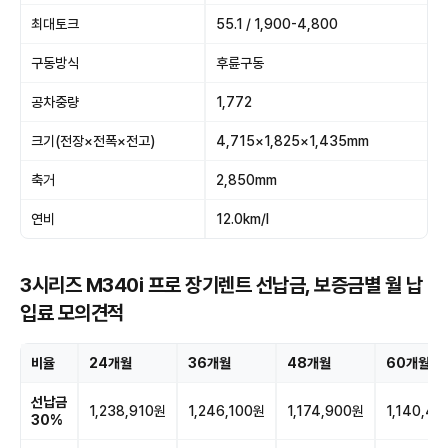
최대토크
55.1 / 1,900-4,800
구동방식
후륜구동
공차중량
1,772
크기(전장×전폭×전고)
4,715×1,825×1,435mm
축거
2,850mm
연비
12.0km/l
3시리즈 M340i 프로 장기렌트 선납금, 보증금별 월 납
입료 모의견적
비율
24개월
36개월
48개월
60개월
선납금
1,238,910원
1,246,100원
1,174,900원
1,140,4
30%