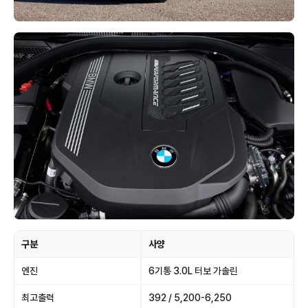
구분
사양
엔진
6기통 3.0L 터보 가솔린
최고출력
392 / 5,200-6,250