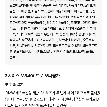
스코픽 스티어링 휠, 뒷좌석 송풍구, 독립 에어컨, 자동 에어컨, 스마트 키,
열선 스티어링 휠, 패들 시프트, 전자식 파킹브레이크, 어라운드 뷰, 전방
카메라, 후방 카메라, 후방감지센서, 전방감지센서, 앞좌석 무선충전, 안
드로이드 오토, 애플 카플레이, 와이드 디스플레이, 프리미엄 오디오, 블루
투스, 내비게이션, 48V 마일드 하이브리드, 전자제어 서스펜션, 커튼 에
어백, 사이드 에어백, 운전석 무릎 에어백, 동승석 에어백, 운전석 에어백,
후방 교차 충돌방지 보조, 사각지대 경고, 차로이탈 경고장치, 충돌 회피
보조, 자동긴급제동, 차로유지 보조, 크루즈 컨트롤, 어댑티브 크루즈 컨트
롤, 윈드쉴드 HUD, 어댑티브(LED or 레이저) 헤드램프, LED 헤드램프,
선루프
3시리즈 M340i 프로 오너평가
💬 한줄 결론
'BMW 베스트셀링 세단' 3시리즈가 두 번째 페이스리프트로 돌아왔
습니다. 볼륨감을 한껏 강조한 디자인과 개선된 상품성을 무기로 D
세그먼트 시장에 당당히 도전장을 내밀었습니다.