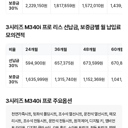
보증금
2,229,150원
1,817,859원
1,572,010원
1,439,7
30%
3시리즈 M340i 프로 리스 선납금, 보증금별 월 납입료
모의견적
비율
24개월
36개월
48개월
60개월
선납금
594,900원
657,375원
673,599원
670,88
30%
보증금
1,635,999원
1,315,740원
1,152,369원
1,041,7
30%
3시리즈 M340i 프로 주요옵션
천연가죽시트, 뒷좌석 폴딩시트, 조수석 열선시트, 운전석 열선시트, 메모
리시트, 조수석 전동시트, 운전석 전동시트, 원격 제어, 디지털 키, 앰비언
트 라이트, 디지털 클러스터, 오토 홀드, 스마트 트렁크, 전동 트렁크, 텔레