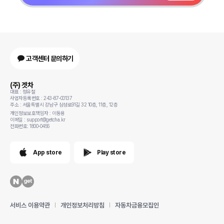
고객센터 문의하기
(주) 겟차
대표 : 정유철
사업자등록번호 : 243-87-00137
주소 : 서울특별시 강남구 삼성로91길 32 10층, 11층, 12층
개인정보보호책임자 : 이동용
이메일 : support@getcha.kr
전화번호: 1800-0456
App store
Play store
서비스 이용약관
개인정보처리방침
자동차금융모집인