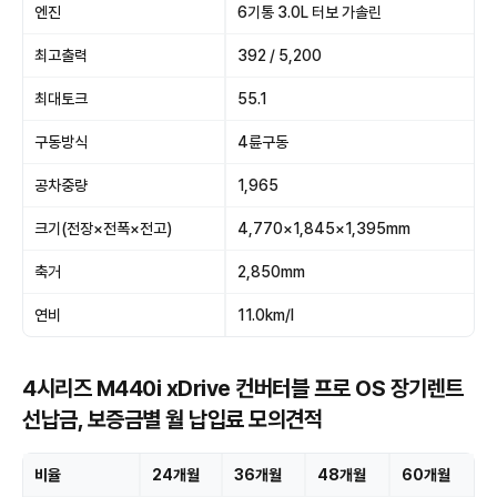
엔진
6기통 3.0L 터보 가솔린
최고출력
392 / 5,200
최대토크
55.1
구동방식
4륜구동
공차중량
1,965
크기(전장×전폭×전고)
4,770×1,845×1,395mm
축거
2,850mm
연비
11.0km/l
4시리즈 M440i xDrive 컨버터블 프로 OS 장기렌트
선납금, 보증금별 월 납입료 모의견적
비율
24개월
36개월
48개월
60개월