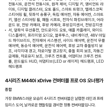
전동시트, 운전석 전동시트, 원격 제어, 디지털 키, 앰비언트 라
이트, 디지털 클러스터, 오토 홀드, 스마트 트렁크, 텔레스코픽
스티어링 휠, 뒷좌석 송풍구, 독립 에어컨, 자동 에어컨, 스마트
키, 열선 스티어링 휠, 패들 시프트, 전자식 파킹브레이크, 어라
운드 뷰, 전방 카메라, 후방 카메라, 후방감지센서, 전방감지센
서, 앞좌석 무선충전, 안드로이드 오토, 애플 카플레이, 와이드
디스플레이, 프리미엄 오디오, 블루투스, 내비게이션, 48V 마일
드 하이브리드, 전자제어 서스펜션, 사이드 에어백, 운전석 무릎
에어백, 동승석 에어백, 운전석 에어백, 후방 교차 충돌방지 보
조, 사각지대 경고, 차로이탈 경고장치, 충돌 회피 보조, 자동긴
급제동, 차로유지 보조, 크루즈 컨트롤, 어댑티브 크루즈 컨트
롤, 윈드쉴드 HUD, 어댑티브(LED or 레이저) 헤드램프, LED
헤드램프
4시리즈 M440i xDrive 컨버터블 프로 OS 오너평가
종합
가장 BMW스러운 모습의 4시리즈 컨버터블은 날렵한 라인과 프레
임리스 도어, 날카로운 핸들링을 겸비한 정통 컨버터블입니다.