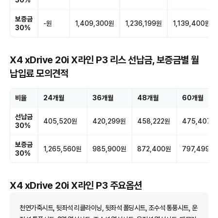
보증금
-원
1,409,300원
1,236,199원
1,139,400원
30%
X4 xDrive 20i X라인 P3 리스 선납금, 보증금별 월
납입료 모의견적
비율
24개월
36개월
48개월
60개월
선납금
405,520원
420,299원
458,222원
475,407원
30%
보증금
1,265,560원
985,900원
872,400원
797,499원
30%
X4 xDrive 20i X라인 P3 주요옵션
천연가죽시트, 뒷좌석 리클라이닝, 뒷좌석 폴딩시트, 조수석 통풍시트, 운