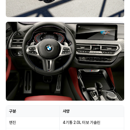
구분
사양
엔진
4기통 2.0L 터보 가솔린