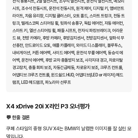
전석 통풍시트, 2열 열선시트, 조수석 열선시트, 운전석 열선시트, 메모리
시트, 조수석 전동시트, 운전석 전동시트, 원격 제어, 디지털 키, 앰비언트
라이트, 차음 유리창, 디지털 클러스터, 오토 홀드, 스마트 트렁크, 전동 트
렁크, 텔레스코픽 스티어링 휠, 뒷좌석 송풍구, 독립 에어컨, 자동 에어컨,
스마트 키, 열선 스티어링 휠, 패들 시프트, 전자식 파킹브레이크, 어라운
드 뷰, 전방 카메라, 후방 카메라, 후방감지센서, 전방감지센서, 앞좌석 무
선충전, 안드로이드 오토, 애플 카플레이, 와이드 디스플레이, 블루투스,
내비게이션, 커튼 에어백, 사이드 에어백, 운전석 무릎 에어백, 동승석 에
어백, 운전석 에어백, 후방 교차 충돌방지 보조, 사각지대 경고, 차로이탈
경고장치, 충돌 회피 보조, 자동긴급제동, 차로유지 보조, 크루즈 컨트롤,
어댑티브 크루즈 컨트롤, 윈드쉴드 HUD, 어댑티브(LED or 레이저) 헤드
램프, LED 헤드램프, 파노라마 선루프
X4 xDrive 20i X라인 P3 오너평가
💬 한줄 결론
쿠페 스타일의 중형 SUV X4는 BMW의 날렵한 이미지를 잘 살린 모
델입니다.