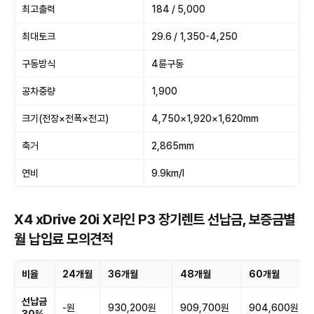
최고출력
184 / 5,000
최대토크
29.6 / 1,350-4,250
구동방식
4륜구동
공차중량
1,900
크기(전장×전폭×전고)
4,750×1,920×1,620mm
축거
2,865mm
연비
9.9km/l
X4 xDrive 20i X라인 P3 장기렌트 선납금, 보증금별
월 납입료 모의견적
비율
24개월
36개월
48개월
60개월
선납금
-원
930,200원
909,700원
904,600원
30%