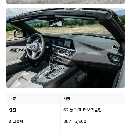
구분
사양
엔진
6기통 3.0L 터보 가솔린
최고출력
387 / 5,800