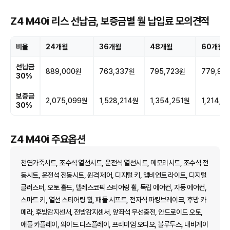
Z4 M40i 리스 선납금, 보증금별 월 납입료 모의견적
비율
24개월
36개월
48개월
60개월
선납금
889,000원
763,337원
795,723원
779,93
30%
보증금
2,075,099원
1,528,214원
1,354,251원
1,214,8
30%
Z4 M40i 주요옵션
천연가죽시트, 조수석 열선시트, 운전석 열선시트, 메모리시트, 조수석 전
동시트, 운전석 전동시트, 원격 제어, 디지털 키, 앰비언트 라이트, 디지털
클러스터, 오토 홀드, 텔레스코픽 스티어링 휠, 독립 에어컨, 자동 에어컨,
스마트 키, 열선 스티어링 휠, 패들 시프트, 전자식 파킹브레이크, 후방 카
메라, 후방감지센서, 전방감지센서, 앞좌석 무선충전, 안드로이드 오토,
애플 카플레이, 와이드 디스플레이, 프리미엄 오디오, 블루투스, 내비게이