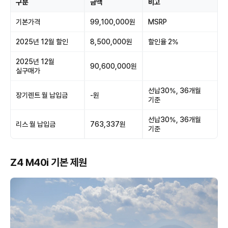
구분
금액
비고
기본가격
99,100,000원
MSRP
2025년 12월 할인
8,500,000원
할인율 2%
2025년 12월
90,600,000원
실구매가
선납30%, 36개월
장기렌트 월 납입금
-원
기준
선납30%, 36개월
리스 월 납입금
763,337원
기준
Z4 M40i 기본 제원