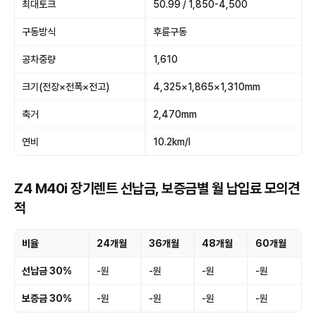
최대토크
50.99 / 1,850-4,500
구동방식
후륜구동
공차중량
1,610
크기(전장×전폭×전고)
4,325×1,865×1,310mm
축거
2,470mm
연비
10.2km/l
Z4 M40i 장기렌트 선납금, 보증금별 월 납입료 모의견
적
비율
24개월
36개월
48개월
60개월
선납금 30%
-원
-원
-원
-원
보증금 30%
-원
-원
-원
-원