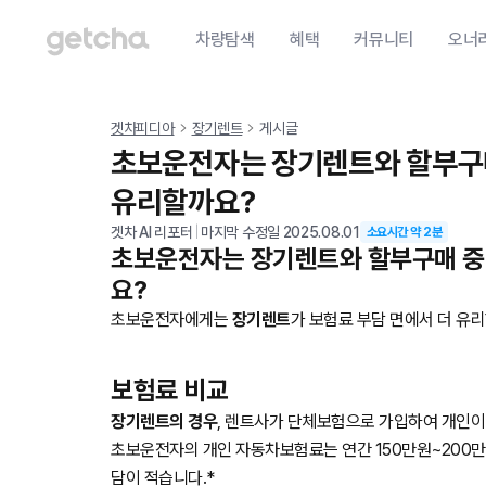
차량탐색
혜택
커뮤니티
오너
겟차피디아
장기렌트
게시글
초보운전자는 장기렌트와 할부구매
유리할까요?
겟차 AI 리포터
|
마지막 수정일
2025.08.01
소요시간 약
2
분
초보운전자는 장기렌트와 할부구매 중
요?
초보운전자에게는
장기렌트
가 보험료 부담 면에서 더 유
보험료 비교
장기렌트의 경우
, 렌트사가 단체보험으로 가입하여 개인이
초보운전자의 개인 자동차보험료는 연간 150만원~200만
담이 적습니다.*