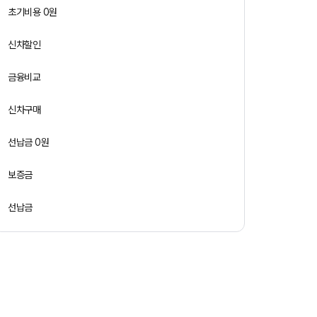
초기비용 0원
신차할인
금융비교
신차구매
선납금 0원
보증금
선납금