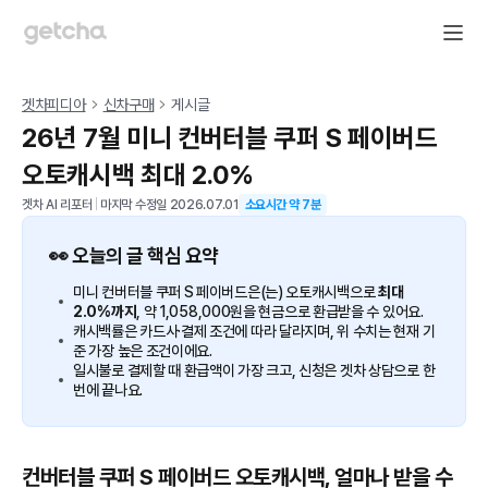
겟차피디아
신차구매
게시글
26년 7월 미니 컨버터블 쿠퍼 S 페이버드
오토캐시백 최대 2.0%
겟차 AI 리포터
|
마지막 수정일
2026.07.01
소요시간 약
7
분
👀 오늘의 글 핵심 요약
미니 컨버터블 쿠퍼 S 페이버드은(는) 오토캐시백으로
최대
2.0%까지
, 약 1,058,000원을 현금으로 환급받을 수 있어요.
캐시백률은 카드사·결제 조건에 따라 달라지며, 위 수치는 현재 기
준 가장 높은 조건이에요.
일시불로 결제할 때 환급액이 가장 크고, 신청은 겟차 상담으로 한
번에 끝나요.
컨버터블 쿠퍼 S 페이버드 오토캐시백, 얼마나 받을 수