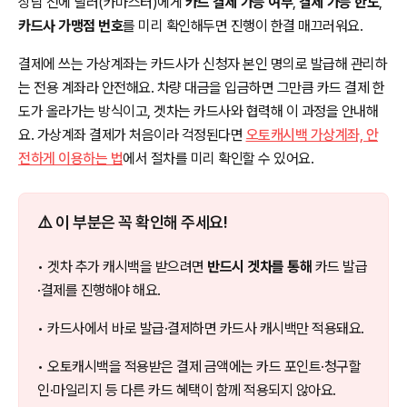
상담 전에 딜러(카마스터)에게
카드 결제 가능 여부
,
결제 가능 한도
,
카드사 가맹점 번호
를 미리 확인해두면 진행이 한결 매끄러워요.
결제에 쓰는 가상계좌는 카드사가 신청자 본인 명의로 발급해 관리하
는 전용 계좌라 안전해요. 차량 대금을 입금하면 그만큼 카드 결제 한
도가 올라가는 방식이고, 겟차는 카드사와 협력해 이 과정을 안내해
요. 가상계좌 결제가 처음이라 걱정된다면
오토캐시백 가상계좌, 안
전하게 이용하는 법
에서 절차를 미리 확인할 수 있어요.
⚠️ 이 부분은 꼭 확인해 주세요!
• 겟차 추가 캐시백을 받으려면
반드시 겟차를 통해
카드 발급
·결제를 진행해야 해요.
• 카드사에서 바로 발급·결제하면 카드사 캐시백만 적용돼요.
• 오토캐시백을 적용받은 결제 금액에는 카드 포인트·청구할
인·마일리지 등 다른 카드 혜택이 함께 적용되지 않아요.