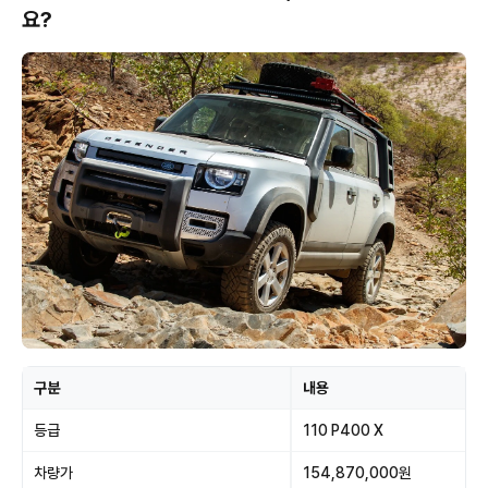
요?
구분
내용
등급
110 P400 X
차량가
154,870,000원