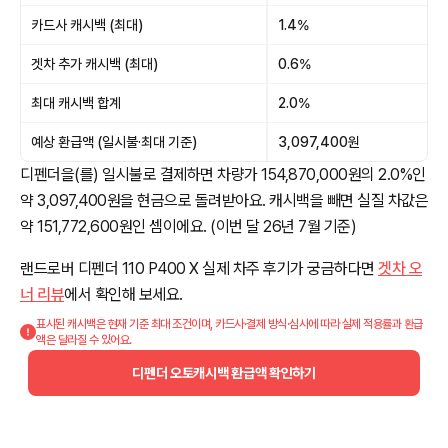
카드사 캐시백 (최대)
1.4%
겟차 추가 캐시백 (최대)
0.6%
최대 캐시백 합계
2.0%
예상 환급액 (일시불·최대 기준)
3,097,400원
디펜더을(를) 일시불로 결제하면 차량가 154,870,000원의 2.0%인
약 3,097,400원을 현금으로 돌려받아요. 캐시백을 빼면 실질 차값은
약 151,772,600원인 셈이에요. (이번 달 26년 7월 기준)
랜드로버 디펜더 110 P400 X 실제 차주 후기가 궁금하다면
겟차 오
너 리뷰
에서 확인해 보세요.
표시된 캐시백은 현재 기준 최대 조건이며, 카드사·결제 방식·심사에 따라 실제 적용률과 환급
액은 달라질 수 있어요.
디펜더 오토캐시백 환급액 확인하기