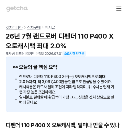
겟차피디아
신차구매
게시글
26년 7월 랜드로버 디펜더 110 P400 X
오토캐시백 최대 2.0%
겟차 AI 리포터
|
마지막 수정일
2026.07.01
소요시간 약
7
분
👀 오늘의 글 핵심 요약
랜드로버 디펜더 110 P400 X은(는) 오토캐시백으로
최대
2.0%까지
, 약 3,097,400원을 현금으로 환급받을 수 있어요.
캐시백률은 카드사·결제 조건에 따라 달라지며, 위 수치는 현재 기
준 가장 높은 조건이에요.
일시불로 결제할 때 환급액이 가장 크고, 신청은 겟차 상담으로 한
번에 끝나요.
디펜더 110 P400 X 오토캐시백, 얼마나 받을 수 있나