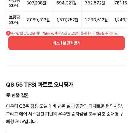
선납금
807,208원
694,321원
782,572원
781,151원
30%
보증금
2,080,312원
1,517,252원
1,383,512원
1,249,11
30%
표기된 월 납입금은 예시 기준으로, 계약 조건 및 금융사 심사에 따라 변동될 수 있어요.
리스 1분 견적받기
Q8 55 TFSI 콰트로 오너평가
💬 한줄 결론
아우디 Q8은 경쟁 모델 대비 넓은 실내 공간과 다채로운 편의사양,
그리고 에어 서스펜션 기반의 우수한 승차감을 모두 갖춘 준대형 쿠
페형 SUV입니다.