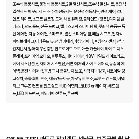
조수석 통풍시트,운전석 통풍시트,2열 열선시트,조수석 열선시트,운전석
열선시트,메모리시트,조수석 전동시트,운전석 전동시트,원격 제어,앰비
언트 라이트,소프트 클로징 도어,차음 유리창,블라인드 (창문),디지털 클
러스터,오토 홀드,전동 트렁크,텔레스코픽 스티어링 휠,뒷좌석 송풍구,독
립 에어컨,자동 에어컨,스마트 키,열선 스티어링 휠,패들 시프트,전자식
파킹브레이크,어라운드 뷰,전방 카메라,후방 카메라,후방감지센서,전방
감지센서,앞좌석 무선충전,안드로이드 오토,애플 카플레이,와이드 디스
플레이,프리미엄 오디오,블루투스,내비게이션,48V 마일드 하이브리드,
에어 서스펜션,전자제어 서스펜션,커튼 에어백,사이드 에어백,동승석 에
어백,운전석 에어백,후방 교차 충돌방지 보조,사각지대 경고,차로이탈 경
고장치,충돌 회피 보조,자동긴급제동,차로유지 보조,크루즈 컨트롤,어댑
티브 크루즈 컨트롤,윈드쉴드 HUD,어댑티브(LED or 레이저) 헤드램
프,LED 헤드램프,파노라마 선루프,루프랙
Q8 55 TFSI 콰트로 장기렌트 선납금, 보증금별 월 납