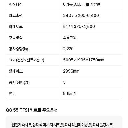
엔진형식
6기통 3.0L 터보 가솔린
최고출력
340 / 5,200-6,400
최대토크
51 / 1,370-4,500
구동방식
4륜구동
공차중량(kg)
2,220
크기(전장×전폭×전고)
5005×1995×1750mm
휠베이스
2996mm
승차 정원(명)
5
연비
8.1km/l
Q8 55 TFSI 콰트로 주요옵션
천연가죽시트,앞좌석 마사지 시트,뒷좌석 리클라이닝,뒷좌석 폴딩시트,