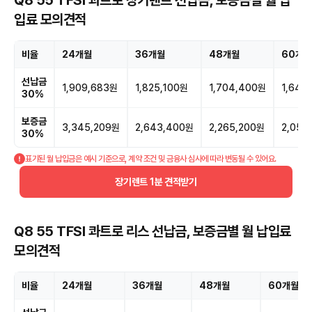
입료 모의견적
비율
24개월
36개월
48개월
60개월
선납금
1,909,683원
1,825,100원
1,704,400원
1,644
30%
보증금
3,345,209원
2,643,400원
2,265,200원
2,050
30%
표기된 월 납입금은 예시 기준으로, 계약 조건 및 금융사 심사에 따라 변동될 수 있어요.
장기렌트 1분 견적받기
Q8 55 TFSI 콰트로 리스 선납금, 보증금별 월 납입료
모의견적
비율
24개월
36개월
48개월
60개월