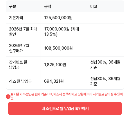
구분
금액
비고
기본가격
125,500,000원
2026년 7월 최대
17,000,000원 (최대
할인
13.5%)
2026년 7월
108,500,000원
실구매가
장기렌트 월
선납30%, 36개월
1,825,100원
납입금
기준
선납30%, 36개월
리스 월 납입금
694,321원
기준
표기된 가격·할인은 현재 기준이며, 제조사 정책과 재고 상황에 따라 시기별로 달라질 수 있어
요.
내 조건으로 월 납입금 확인하기