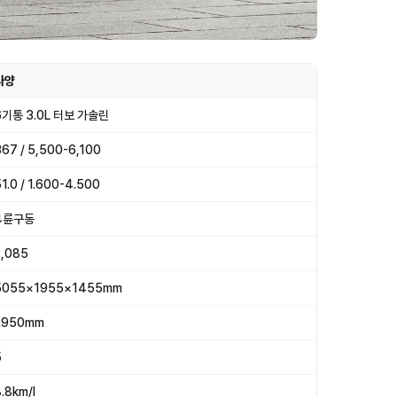
사양
6기통 3.0L 터보 가솔린
367 / 5,500-6,100
1.0 / 1.600-4.500
4륜구동
2,085
5055×1955×1455mm
2950mm
5
.8km/l