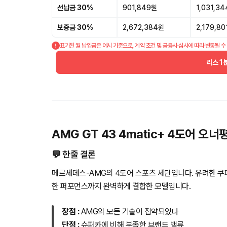
선납금 30%
901,849원
1,031,3
보증금 30%
2,672,384원
2,179,8
표기된 월 납입금은 예시 기준으로, 계약 조건 및 금융사 심사에 따라 변동될 수
리스 1
AMG GT 43 4matic+ 4도어 오너
💬 한줄 결론
메르세데스-AMG의 4도어 스포츠 세단입니다. 유려한 쿠
한 퍼포먼스까지 완벽하게 결합한 모델입니다.
장점 :
AMG의 모든 기술이 집약되었다
단점 :
슈퍼카에 비해 부족한 브랜드 밸류