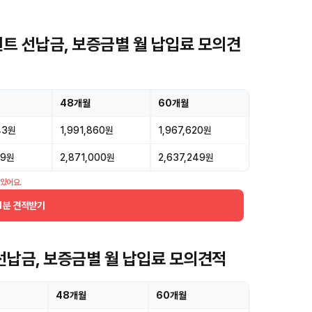
기렌트 선납금, 보증금별 월 납입료 모의견
48개월
60개월
43원
1,991,860원
1,967,620원
99원
2,871,000원
2,637,249원
 있어요.
1분 견적받기
스 선납금, 보증금별 월 납입료 모의견적
48개월
60개월