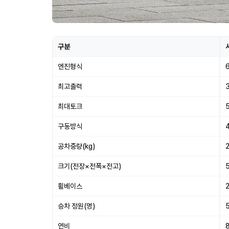
구분
엔진형식
최고출력
최대토크
5
구동방식
공차중량(kg)
크기(전장×전폭×전고)
휠베이스
승차 정원(명)
연비
8