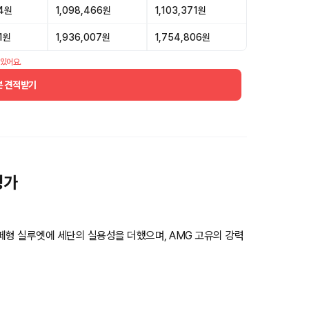
44원
1,098,466원
1,103,371원
01원
1,936,007원
1,754,806원
 있어요.
분 견적받기
평가
페형 실루엣에 세단의 실용성을 더했으며, AMG 고유의 강력