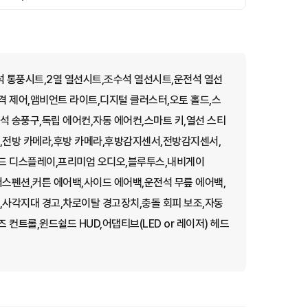
 통풍시트,2열 열선시트,조수석 열선시트,운전석 열선
 제어,앰비언트 라이트,디지털 클러스터,오토 홀드,스
석 송풍구,독립 에어컨,자동 에어컨,스마트 키,열선 스티
,전방 카메라,후방 카메라,후방감지센서,전방감지센서,
드 디스플레이,프리미엄 오디오,블루투스,내비게이
서스펜션,커튼 에어백,사이드 에어백,운전석 무릎 에어백,
,사각지대 경고,차로이탈 경고장치,충돌 회피 보조,자동
컨트롤,윈드쉴드 HUD,어댑티브(LED or 레이저) 헤드