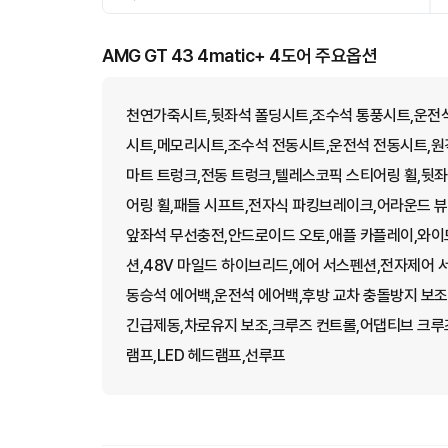
AMG GT 43 4matic+ 4도어 주요옵션
천연가죽시트,뒷좌석 폴딩시트,조수석 통풍시트,운전석
시트,메모리시트,조수석 전동시트,운전석 전동시트,원격
마트 트렁크,전동 트렁크,텔레스코픽 스티어링 휠,뒷좌
어링 휠,패들 시프트,전자식 파킹브레이크,어라운드 뷰
앞좌석 무선충전,안드로이드 오토,애플 카플레이,와이
션,48V 마일드 하이브리드,에어 서스펜션,전자제어 
동승석 에어백,운전석 에어백,후방 교차 충돌방지 보조
긴급제동,차로유지 보조,크루즈 컨트롤,어댑티브 크루즈 
램프,LED 헤드램프,선루프