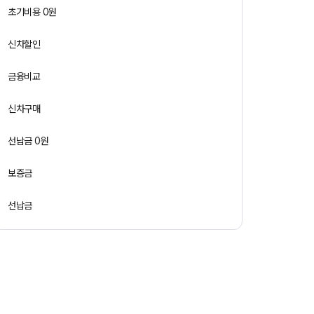
초기비용 0원
신차할인
금융비교
신차구매
선납금 0원
보증금
선납금