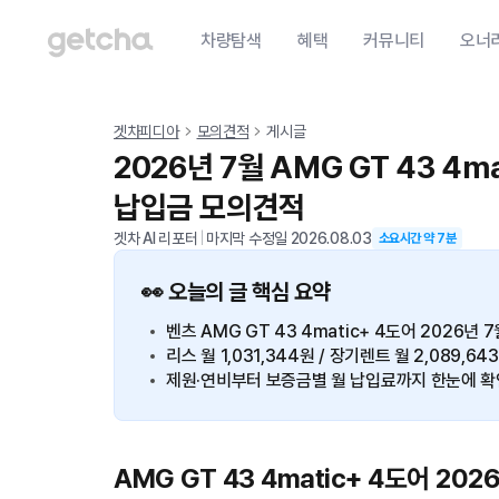
차량탐색
혜택
커뮤니티
오너
겟차피디아
모의견적
게시글
2026년 7월 AMG GT 43 4
납입금 모의견적
겟차 AI 리포터
|
마지막 수정일
2026.08.03
소요시간 약
7
분
👀 오늘의 글 핵심 요약
벤츠 AMG GT 43 4matic+ 4도어 2026년 
리스 월 1,031,344원 / 장기렌트 월 2,089,64
제원·연비부터 보증금별 월 납입료까지 한눈에 확
AMG GT 43 4matic+ 4도어 20