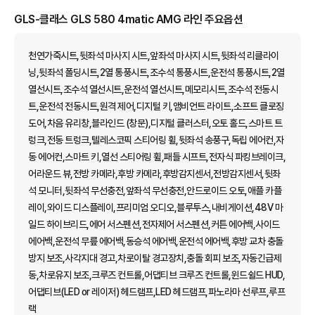
GLS-클래스 GLS 580 4matic AMG 라인 주요옵션
천연가죽시트,뒷좌석 마사지 시트,앞좌석 마사지 시트,뒷좌석 리클라이
닝,뒷좌석 폴딩시트,2열 통풍시트,조수석 통풍시트,운전석 통풍시트,2열
열선시트,조수석 열선시트,운전석 열선시트,메모리시트,조수석 전동시
트,운전석 전동시트,원격 제어,디지털 키,앰비언트 라이트,소프트 클로징
도어,차음 유리창,블라인드 (창문),디지털 클러스터,오토 홀드,스마트 트
렁크,전동 트렁크,텔레스코픽 스티어링 휠,뒷좌석 송풍구,독립 에어컨,자
동 에어컨,스마트 키,열선 스티어링 휠,패들 시프트,전자식 파킹브레이크,
어라운드 뷰,전방 카메라,후방 카메라,후방감지센서,전방감지센서,뒷좌
석 모니터,뒷좌석 무선충전,앞좌석 무선충전,안드로이드 오토,애플 카플
레이,와이드 디스플레이,프리미엄 오디오,블루투스,내비게이션,48V 마
일드 하이브리드,에어 서스펜션,전자제어 서스펜션,커튼 에어백,사이드
에어백,운전석 무릎 에어백,동승석 에어백,운전석 에어백,후방 교차 충돌
방지 보조,사각지대 경고,차로이탈 경고장치,충돌 회피 보조,자동긴급제
동,차로유지 보조,크루즈 컨트롤,어댑티브 크루즈 컨트롤,윈드쉴드 HUD,
어댑티브(LED or 레이저) 헤드램프,LED 헤드램프,파노라마 선루프,루프
랙