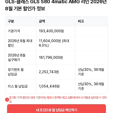
GLS-클래스 GLS 580 4matic AMG 라인 2026년
8월 기본 할인가 정보
구분
금액
비고
기본가격
193,400,000원
2026년 8월 최대
11,604,000원 (최대
할인
6.0%)
2026년 8월
181,796,000원
실구매가
장기렌트 월
선납30%, 36개월
2,252,743원
납입금
기준
선납30%, 36개월
리스 월 납입금
1,054,446원
기준
표기된 가격·할인은 현재 기준이며, 제조사 정책과 재고 상황에 따라 시기별로 달라질 수 있어
요.
내 조건으로 월 납입금 확인하기