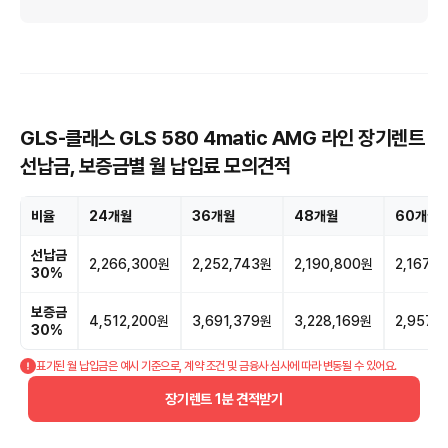
GLS-클래스 GLS 580 4matic AMG 라인 장기렌트
선납금, 보증금별 월 납입료 모의견적
비율
24개월
36개월
48개월
60개월
선납금
2,266,300원
2,252,743원
2,190,800원
2,167,
30%
보증금
4,512,200원
3,691,379원
3,228,169원
2,957,
30%
표기된 월 납입금은 예시 기준으로, 계약 조건 및 금융사 심사에 따라 변동될 수 있어요.
장기렌트 1분 견적받기