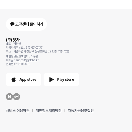
고객센터 문의하기
(주) 겟차
대표 : 정유철
사업자등록번호 : 243-87-00137
주소 : 서울특별시 강남구 삼성로91길 32 10층, 11층, 12층
개인정보보호책임자 : 이동용
이메일 : support@getcha.kr
전화번호: 1800-0456
App store
Play store
서비스 이용약관
개인정보처리방침
자동차금융모집인