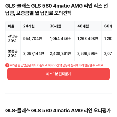
GLS-클래스 GLS 580 4matic AMG 라인 리스 선
납금, 보증금별 월 납입료 모의견적
비율
24개월
36개월
48개월
60개월
선납금
954,704원
1,054,446원
1,263,498원
1,292,
30%
보증금
3,097,144원
2,438,861원
2,269,599원
2,079
30%
표기된 월 납입금은 예시 기준으로, 계약 조건 및 금융사 심사에 따라 변동될 수 있어요.
리스 1분 견적받기
GLS-클래스 GLS 580 4matic AMG 라인 오너평가