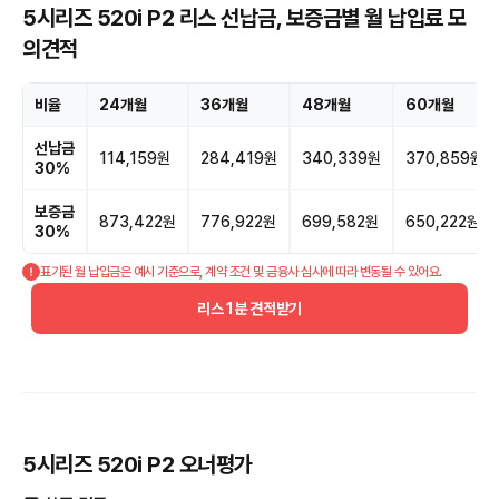
5시리즈 520i P2 리스 선납금, 보증금별 월 납입료 모
의견적
비율
24개월
36개월
48개월
60개월
선납금
114,159원
284,419원
340,339원
370,859원
30%
보증금
873,422원
776,922원
699,582원
650,222원
30%
표기된 월 납입금은 예시 기준으로, 계약 조건 및 금융사 심사에 따라 변동될 수 있어요.
리스 1분 견적받기
5시리즈 520i P2 오너평가