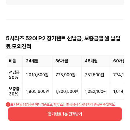
5시리즈 520i P2 장기렌트 선납금, 보증금별 월 납입
료 모의견적
비율
24개월
36개월
48개월
60개월
선납금
1,019,500원
725,900원
751,500원
774,10
30%
보증금
1,865,600원
1,206,500원
1,082,100원
1,014,7
30%
표기된 월 납입금은 예시 기준으로, 계약 조건 및 금융사 심사에 따라 변동될 수 있어요.
장기렌트 1분 견적받기