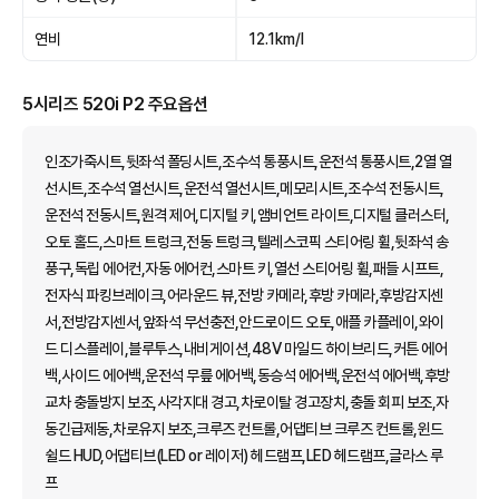
연비
12.1km/l
5시리즈 520i P2 주요옵션
인조가죽시트,뒷좌석 폴딩시트,조수석 통풍시트,운전석 통풍시트,2열 열
선시트,조수석 열선시트,운전석 열선시트,메모리시트,조수석 전동시트,
운전석 전동시트,원격 제어,디지털 키,앰비언트 라이트,디지털 클러스터,
오토 홀드,스마트 트렁크,전동 트렁크,텔레스코픽 스티어링 휠,뒷좌석 송
풍구,독립 에어컨,자동 에어컨,스마트 키,열선 스티어링 휠,패들 시프트,
전자식 파킹브레이크,어라운드 뷰,전방 카메라,후방 카메라,후방감지센
서,전방감지센서,앞좌석 무선충전,안드로이드 오토,애플 카플레이,와이
드 디스플레이,블루투스,내비게이션,48V 마일드 하이브리드,커튼 에어
백,사이드 에어백,운전석 무릎 에어백,동승석 에어백,운전석 에어백,후방
교차 충돌방지 보조,사각지대 경고,차로이탈 경고장치,충돌 회피 보조,자
동긴급제동,차로유지 보조,크루즈 컨트롤,어댑티브 크루즈 컨트롤,윈드
쉴드 HUD,어댑티브(LED or 레이저) 헤드램프,LED 헤드램프,글라스 루
프