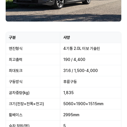
구분
사양
엔진형식
4기통 2.0L 터보 가솔린
최고출력
190 / 4,400
최대토크
31.6 / 1,500-4,000
구동방식
후륜구동
공차중량(kg)
1,835
크기(전장×전폭×전고)
5060×1900×1515mm
휠베이스
2995mm
승차 정원(명)
5