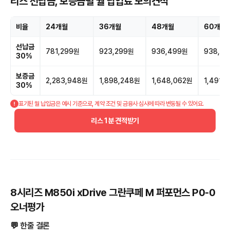
리스 선납금, 보증금별 월 납입료 모의견적
비율
24개월
36개월
48개월
60개월
선납금
781,299원
923,299원
936,499원
938,5
30%
보증금
2,283,948원
1,898,248원
1,648,062원
1,491,
30%
표기된 월 납입금은 예시 기준으로, 계약 조건 및 금융사 심사에 따라 변동될 수 있어요.
리스 1분 견적받기
8시리즈 M850i xDrive 그란쿠페 M 퍼포먼스 P0-0
오너평가
💬 한줄 결론