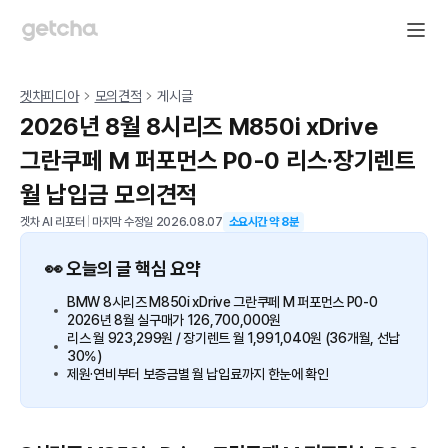
겟차피디아
모의견적
게시글
2026년 8월 8시리즈 M850i xDrive
그란쿠페 M 퍼포먼스 P0-0 리스·장기렌트
월 납입금 모의견적
겟차 AI 리포터
|
마지막 수정일
2026.08.07
소요시간 약
8
분
👀 오늘의 글 핵심 요약
BMW 8시리즈 M850i xDrive 그란쿠페 M 퍼포먼스 P0-0
2026년 8월 실구매가 126,700,000원
리스 월 923,299원 / 장기렌트 월 1,991,040원 (36개월, 선납
30%)
제원·연비부터 보증금별 월 납입료까지 한눈에 확인