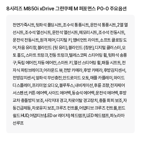
8시리즈 M850i xDrive 그란쿠페 M 퍼포먼스 P0-0 주요옵션
천연가죽시트,뒷좌석 폴딩시트,조수석 통풍시트,운전석 통풍시트,2열 열
선시트,조수석 열선시트,운전석 열선시트,메모리시트,조수석 전동시트,
운전석 전동시트,원격 제어,디지털 키,앰비언트 라이트,소프트 클로징 도
어,차음 유리창,블라인드 (뒷 유리),블라인드 (창문),디지털 클러스터,오
토 홀드,스마트 트렁크,전동 트렁크,텔레스코픽 스티어링 휠,뒷좌석 송풍
구,독립 에어컨,자동 에어컨,스마트 키,열선 스티어링 휠,패들 시프트,전
자식 파킹브레이크,어라운드 뷰,전방 카메라,후방 카메라,후방감지센서,
전방감지센서,앞좌석 무선충전,안드로이드 오토,애플 카플레이,와이드
디스플레이,프리미엄 오디오,블루투스,내비게이션,후륜 조향,전자제어
서스펜션,커튼 에어백,사이드 에어백,동승석 에어백,운전석 에어백,후방
교차 충돌방지 보조,사각지대 경고,차로이탈 경고장치,충돌 회피 보조,자
동긴급제동,차로유지 보조,크루즈 컨트롤,어댑티브 크루즈 컨트롤,윈드
쉴드 HUD,어댑티브(LED or 레이저) 헤드램프,LED 헤드램프,파노라마
선루프