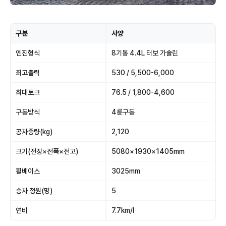
구분
사양
엔진형식
8기통 4.4L 터보 가솔린
최고출력
530 / 5,500-6,000
최대토크
76.5 / 1,800-4,600
구동방식
4륜구동
공차중량(kg)
2,120
크기(전장×전폭×전고)
5080×1930×1405mm
휠베이스
3025mm
승차 정원(명)
5
연비
7.7km/l