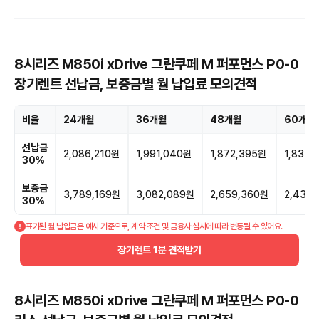
8시리즈 M850i xDrive 그란쿠페 M 퍼포먼스 P0-0
장기렌트 선납금, 보증금별 월 납입료 모의견적
비율
24개월
36개월
48개월
60개월
선납금
2,086,210원
1,991,040원
1,872,395원
1,831,
30%
보증금
3,789,169원
3,082,089원
2,659,360원
2,430
30%
표기된 월 납입금은 예시 기준으로, 계약 조건 및 금융사 심사에 따라 변동될 수 있어요.
장기렌트 1분 견적받기
8시리즈 M850i xDrive 그란쿠페 M 퍼포먼스 P0-0