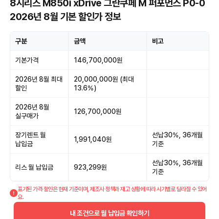
8시리즈 M850i xDrive 그란쿠페 M 퍼포먼스 P0-0
2026년 8월 기본 할인가 정보
구분
금액
비고
기본가격
146,700,000원
2026년 8월 최대
20,000,000원 (최대
할인
13.6%)
2026년 8월
126,700,000원
실구매가
장기렌트 월
선납30%, 36개월
1,991,040원
납입금
기준
선납30%, 36개월
리스 월 납입금
923,299원
기준
표기된 가격·할인은 현재 기준이며, 제조사 정책과 재고 상황에 따라 시기별로 달라질 수 있어
요.
내 조건으로 월 납입금 확인하기