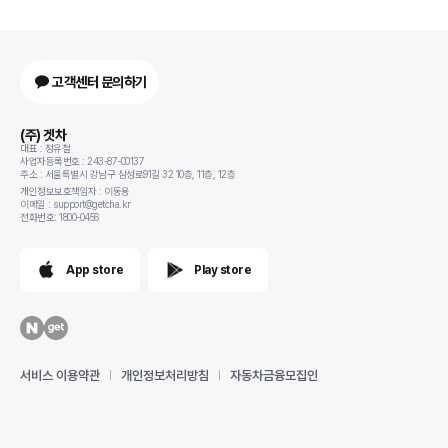
고객센터 문의하기
(주) 겟차
대표 : 정유철
사업자등록번호 : 243-87-00137
주소 : 서울특별시 강남구 삼성로91길 32 10층, 11층, 12층
개인정보보호책임자 : 이동용
이메일 : support@getcha.kr
전화번호: 1800-0456
App store
Play store
서비스 이용약관
개인정보처리방침
자동차금융모집인