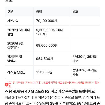
정보
구분
금액
비고
기본가격
79,100,000원
2026년 8월 최대
9,500,000원 (최대
할인
12.0%)
2026년 8월
69,600,000원
실구매가
장기렌트 월
선납30%, 36개월
954,534원
납입금
기준
선납30%, 36개월
리스 월 납입금
338,659원
기준
표기된 가격·할인은 현재 기준이며, 제조사 정책과 재고 상황에 따라 시기별로 달라질 수 있어
요.
🔥
i4 eDrive 40 M 스포츠 P2, 지금 가장 주목받는 트림이에요.
최근 3개월간 겟차에 들어온 상담신청을 기준으로 보면, i4의 여러 트
림 중에서도 이 트림이
상담신청 3위
를 기록했어요. (총 13개 트림 중