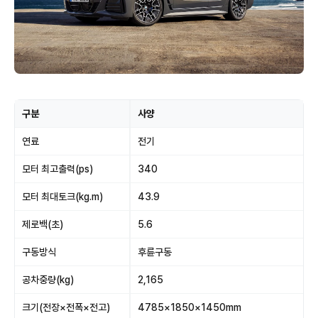
구분
사양
연료
전기
모터 최고출력(ps)
340
모터 최대토크(kg.m)
43.9
제로백(초)
5.6
구동방식
후륜구동
공차중량(kg)
2,165
크기(전장×전폭×전고)
4785×1850×1450mm