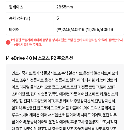
휠베이스
2855mm
승차 정원(명)
5
타이어
(앞)245/40R19 (뒤)255/40R19
1회 충전 주행거리·배터리 용량 등 상세 제원은 트림·옵션에 따라 달라질 수 있어, 정확한 수치
는 상담 시 확인해 주세요.
i4 eDrive 40 M 스포츠 P2 주요옵션
인조가죽시트,뒷좌석 폴딩시트,조수석 열선시트,운전석 열선시트,메모리
시트,조수석 전동시트,운전석 전동시트,원격 제어,디지털 키,앰비언트 라
이트,디지털 클러스터,오토 홀드,스마트 트렁크,전동 트렁크,텔레스코픽
스티어링 휠,뒷좌석 송풍구,독립 에어컨,자동 에어컨,스마트 키,열선 스티
어링 휠,전자식 파킹브레이크,후방 카메라,후방감지센서,전방감지센서,
앞좌석 무선충전,안드로이드 오토,애플 카플레이,와이드 디스플레이,블
루투스,내비게이션,에어 서스펜션,커튼 에어백,사이드 에어백,운전석 무
릎 에어백,동승석 에어백,운전석 에어백,후방 교차 충돌방지 보조,사각지
대 경고,차로이탈 경고장치,충돌 회피 보조,자동긴급제동,차로유지 보조,