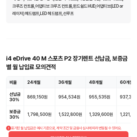
크루즈 컨트롤,어댑티브 크루즈 컨트롤,윈드쉴드 HUD,어댑티브(LED or
레이저) 헤드램프,LED 헤드램프,선루프
i4 eDrive 40 M 스포츠 P2 장기렌트 선납금, 보증금
별 월 납입료 모의견적
비율
24개월
36개월
48개월
60개월
선납금
869,150원
954,534원
955,535원
937,37
30%
보증금
1,798,500원
1,522,800원
1,329,600원
1,221,8
30%
표기된 월 납입금은 예시 기준으로, 계약 조건 및 금융사 심사에 따라 변동될 수 있어요.