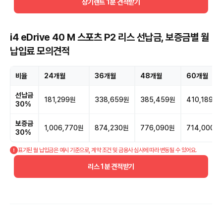
장기렌트 1분 견적받기
i4 eDrive 40 M 스포츠 P2 리스 선납금, 보증금별 월
납입료 모의견적
비율
24개월
36개월
48개월
60개월
선납금
181,299원
338,659원
385,459원
410,189원
30%
보증금
1,006,770원
874,230원
776,090원
714,000원
30%
표기된 월 납입금은 예시 기준으로, 계약 조건 및 금융사 심사에 따라 변동될 수 있어요.
리스 1분 견적받기