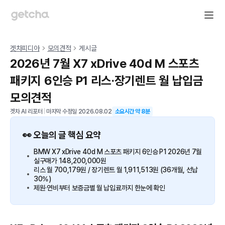
겟차피디아
모의견적
게시글
2026년 7월 X7 xDrive 40d M 스포츠
패키지 6인승 P1 리스·장기렌트 월 납입금
모의견적
겟차 AI 리포터
|
마지막 수정일
2026.08.02
소요시간 약
8
분
👀 오늘의 글 핵심 요약
BMW X7 xDrive 40d M 스포츠 패키지 6인승 P1 2026년 7월
실구매가 148,200,000원
리스 월 700,179원 / 장기렌트 월 1,911,513원 (36개월, 선납
30%)
제원·연비부터 보증금별 월 납입료까지 한눈에 확인