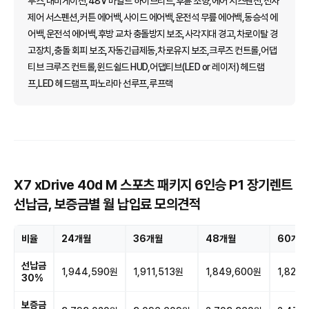
투스,내비게이션,48V 마일드 하이브리드,후륜 조향,에어 서스펜션,전자
제어 서스펜션,커튼 에어백,사이드 에어백,운전석 무릎 에어백,동승석 에
어백,운전석 에어백,후방 교차 충돌방지 보조,사각지대 경고,차로이탈 경
고장치,충돌 회피 보조,자동긴급제동,차로유지 보조,크루즈 컨트롤,어댑
티브 크루즈 컨트롤,윈드쉴드 HUD,어댑티브(LED or 레이저) 헤드램
프,LED 헤드램프,파노라마 선루프,루프랙
X7 xDrive 40d M 스포츠 패키지 6인승 P1 장기렌트
선납금, 보증금별 월 납입료 모의견적
비율
24개월
36개월
48개월
60개월
선납금
1,944,590원
1,911,513원
1,849,600원
1,824
30%
보증금