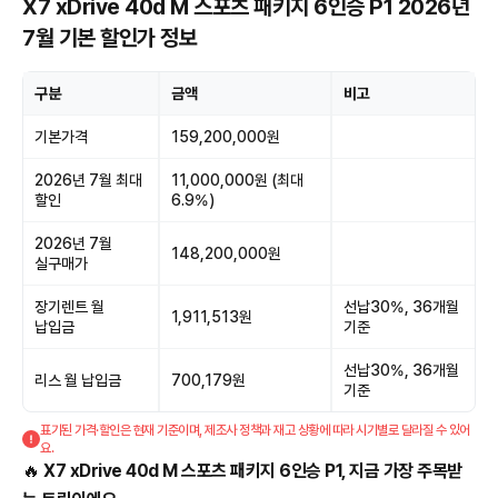
X7 xDrive 40d M 스포츠 패키지 6인승 P1 2026년
7월 기본 할인가 정보
구분
금액
비고
기본가격
159,200,000원
2026년 7월 최대
11,000,000원 (최대
할인
6.9%)
2026년 7월
148,200,000원
실구매가
장기렌트 월
선납30%, 36개월
1,911,513원
납입금
기준
선납30%, 36개월
리스 월 납입금
700,179원
기준
표기된 가격·할인은 현재 기준이며, 제조사 정책과 재고 상황에 따라 시기별로 달라질 수 있어
요.
🔥
X7 xDrive 40d M 스포츠 패키지 6인승 P1, 지금 가장 주목받