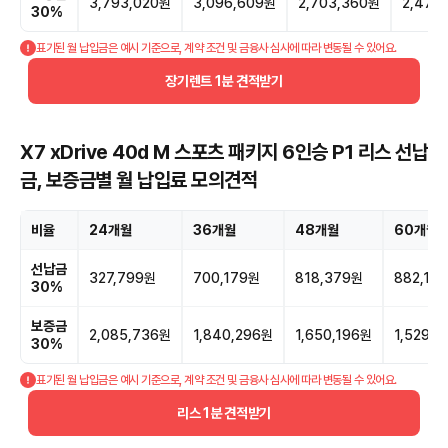
3,793,020원
3,096,609원
2,703,360원
2,474
30%
표기된 월 납입금은 예시 기준으로, 계약 조건 및 금융사 심사에 따라 변동될 수 있어요.
장기렌트 1분 견적받기
X7 xDrive 40d M 스포츠 패키지 6인승 P1 리스 선납
금, 보증금별 월 납입료 모의견적
비율
24개월
36개월
48개월
60개월
선납금
327,799원
700,179원
818,379원
882,15
30%
보증금
2,085,736원
1,840,296원
1,650,196원
1,529,1
30%
표기된 월 납입금은 예시 기준으로, 계약 조건 및 금융사 심사에 따라 변동될 수 있어요.
리스 1분 견적받기