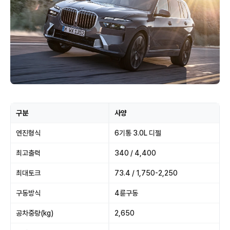
구분
사양
엔진형식
6기통 3.0L 디젤
최고출력
340 / 4,400
최대토크
73.4 / 1,750-2,250
구동방식
4륜구동
공차중량(kg)
2,650