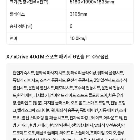
크기(전장×전폭×전고)
5180×1990×1835mm
휠베이스
3105mm
승차 정원(명)
6
연비
10.0km/l
X7 xDrive 40d M 스포츠 패키지 6인승 P1 주요옵션
천연가죽시트,앞좌석 마사지 시트,뒷좌석 리클라이닝,뒷좌석 폴딩시트,
독립식 리어시트,조수석 통풍시트,운전석 통풍시트,2열 열선시트,조수석
열선시트,운전석 열선시트,메모리시트,조수석 전동시트,운전석 전동시
트,원격 제어,디지털 키,앰비언트 라이트,소프트 클로징 도어,차음 유리
창,블라인드 (창문),디지털 클러스터,오토 홀드,스마트 트렁크,전동 트렁
크,텔레스코픽 스티어링 휠,뒷좌석 송풍구,독립 에어컨,자동 에어컨,스마
트 키,열선 스티어링 휠,패들 시프트,전자식 파킹브레이크,어라운드 뷰,전
방 카메라,후방 카메라,후방감지센서,전방감지센서,앞좌석 무선충전,안
드로이드 오토,애플 카플레이,와이드 디스플레이,프리미엄 오디오,블루