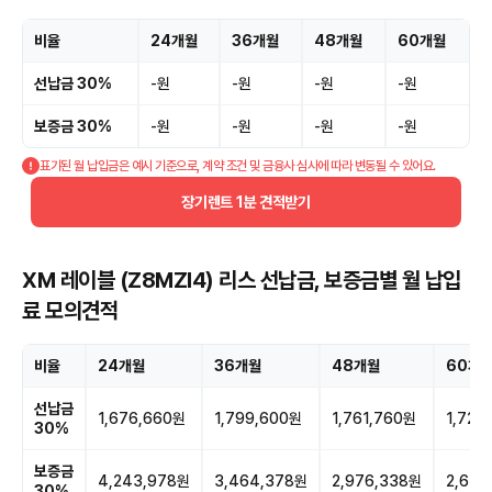
비율
24개월
36개월
48개월
60개월
선납금 30%
-원
-원
-원
-원
보증금 30%
-원
-원
-원
-원
표기된 월 납입금은 예시 기준으로, 계약 조건 및 금융사 심사에 따라 변동될 수 있어요.
장기렌트 1분 견적받기
XM 레이블 (Z8MZI4) 리스 선납금, 보증금별 월 납입
료 모의견적
비율
24개월
36개월
48개월
60개
선납금
1,676,660원
1,799,600원
1,761,760원
1,728
30%
보증금
4,243,978원
3,464,378원
2,976,338원
2,673
30%