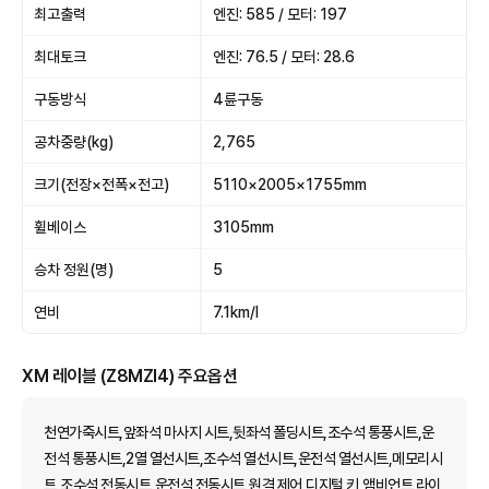
최고출력
엔진: 585 / 모터: 197
최대토크
엔진: 76.5 / 모터: 28.6
구동방식
4륜구동
공차중량(kg)
2,765
크기(전장×전폭×전고)
5110×2005×1755mm
휠베이스
3105mm
승차 정원(명)
5
연비
7.1km/l
XM 레이블 (Z8MZI4) 주요옵션
천연가죽시트,앞좌석 마사지 시트,뒷좌석 폴딩시트,조수석 통풍시트,운
전석 통풍시트,2열 열선시트,조수석 열선시트,운전석 열선시트,메모리시
트,조수석 전동시트,운전석 전동시트,원격 제어,디지털 키,앰비언트 라이