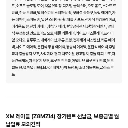
트,소프트 클로징 도어,차음 유리창,디지털 클러스터,오토 홀드,스마트 트
렁크,전동 트렁크,텔레스코픽 스티어링 휠,뒷좌석 송풍구,독립 에어컨,자
동 에어컨,스마트 키,열선 스티어링 휠,패들 시프트,전자식 파킹브레이크,
어라운드 뷰,전방 카메라,후방 카메라,후방감지센서,전방감지센서,앞좌
석 무선충전,안드로이드 오토,애플 카플레이,와이드 디스플레이,프리미
엄 오디오,블루투스,내비게이션,후륜 조향,전자제어 서스펜션,커튼 에어
백,사이드 에어백,운전석 무릎 에어백,동승석 에어백,운전석 에어백,후방
교차 충돌방지 보조,사각지대 경고,차로이탈 경고장치,충돌 회피 보조,자
동긴급제동,차로유지 보조,크루즈 컨트롤,어댑티브 크루즈 컨트롤,윈드
쉴드 HUD,어댑티브(LED or 레이저) 헤드램프,LED 헤드램프,글라스 루
프
XM 레이블 (Z8MZI4) 장기렌트 선납금, 보증금별 월
납입료 모의견적