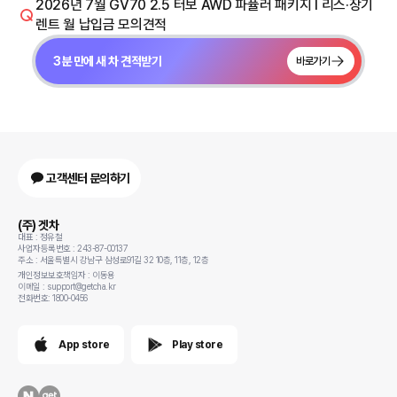
2026년 7월 GV70 2.5 터보 AWD 파퓰러 패키지 I 리스·장기
렌트 월 납입금 모의견적
3분 만에 새 차 견적받기
바로가기
고객센터 문의하기
(주) 겟차
대표 : 정유철
사업자등록번호 : 243-87-00137
주소 : 서울특별시 강남구 삼성로91길 32 10층, 11층, 12층
개인정보보호책임자 : 이동용
이메일 : support@getcha.kr
전화번호: 1800-0456
App store
Play store