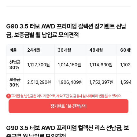
G90 3.5 터보 AWD 프리미엄 컬렉션 장기렌트 선납
금, 보증금별 월 납입료 모의견적
비율
24개월
36개월
48개월
60개월
선납금
1,127,700원
1,014,150원
1,114,630원
1,103,5
30%
보증금
2,512,290원
1,906,409원
1,752,397원
1,594,
30%
표기된 월 납입금은 예시 기준으로, 계약 조건 및 금융사 심사에 따라 변동될 수 있어요.
장기렌트 1분 견적받기
G90 3.5 터보 AWD 프리미엄 컬렉션 리스 선납금, 보
증금별 월 납입료 모의견적