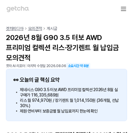
겟차피디아
모의견적
게시글
2026년 8월 G90 3.5 터보 AWD
프리미엄 컬렉션 리스·장기렌트 월 납입금
모의견적
겟차 AI 리포터
|
마지막 수정일
2026.08.06
소요시간 약
8
분
👀 오늘의 글 핵심 요약
제네시스 G90 3.5 터보 AWD 프리미엄 컬렉션 2026년 8월 실
구매가 116,335,689원
리스 월 974,970원 / 장기렌트 월 1,014,150원 (36개월, 선납
30%)
제원·연비부터 보증금별 월 납입료까지 한눈에 확인