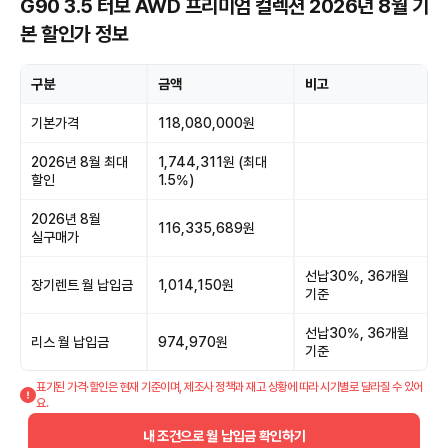
G90 3.5 터보 AWD 프리미엄 컬렉션 2026년 8월 기
본 할인가 정보
구분
금액
비고
기본가격
118,080,000원
2026년 8월 최대
1,744,311원 (최대
할인
1.5%)
2026년 8월
116,335,689원
실구매가
선납30%, 36개월
장기렌트 월 납입금
1,014,150원
기준
선납30%, 36개월
리스 월 납입금
974,970원
기준
표기된 가격·할인은 현재 기준이며, 제조사 정책과 재고 상황에 따라 시기별로 달라질 수 있어
요.
내 조건으로 월 납입금 확인하기