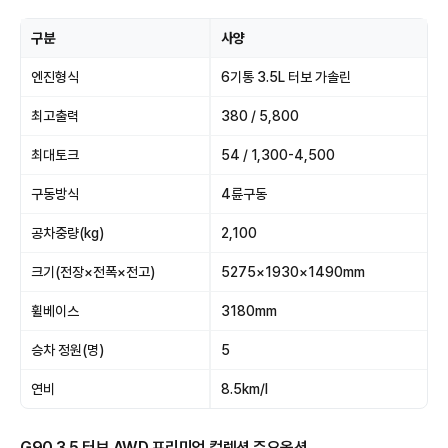
구분
사양
엔진형식
6기통 3.5L 터보 가솔린
최고출력
380 / 5,800
최대토크
54 / 1,300-4,500
구동방식
4륜구동
공차중량(kg)
2,100
크기(전장×전폭×전고)
5275×1930×1490mm
휠베이스
3180mm
승차 정원(명)
5
연비
8.5km/l
G90 3.5 터보 AWD 프리미엄 컬렉션 주요옵션