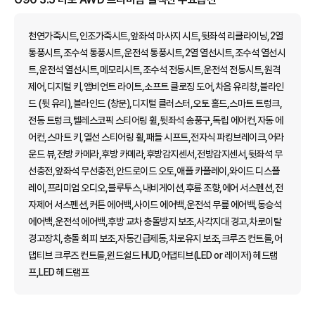
천연가죽시트,인조가죽시트,앞좌석 마사지 시트,뒷좌석 리클라이닝,2열
통풍시트,조수석 통풍시트,운전석 통풍시트,2열 열선시트,조수석 열선시
트,운전석 열선시트,메모리시트,조수석 전동시트,운전석 전동시트,원격
제어,디지털 키,앰비언트 라이트,소프트 클로징 도어,차음 유리창,블라인
드 (뒷 유리),블라인드 (창문),디지털 클러스터,오토 홀드,스마트 트렁크,
전동 트렁크,텔레스코픽 스티어링 휠,뒷좌석 송풍구,독립 에어컨,자동 에
어컨,스마트 키,열선 스티어링 휠,패들 시프트,전자식 파킹브레이크,어라
운드 뷰,전방 카메라,후방 카메라,후방감지센서,전방감지센서,뒷좌석 무
선충전,앞좌석 무선충전,안드로이드 오토,애플 카플레이,와이드 디스플
레이,프리미엄 오디오,블루투스,내비게이션,후륜 조향,에어 서스펜션,전
자제어 서스펜션,커튼 에어백,사이드 에어백,운전석 무릎 에어백,동승석
에어백,운전석 에어백,후방 교차 충돌방지 보조,사각지대 경고,차로이탈
경고장치,충돌 회피 보조,자동긴급제동,차로유지 보조,크루즈 컨트롤,어
댑티브 크루즈 컨트롤,윈드쉴드 HUD,어댑티브(LED or 레이저) 헤드램
프,LED 헤드램프