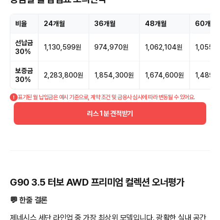
비율
24개월
36개월
48개월
60개월
선납금
1,130,599원
974,970원
1,062,104원
1,055,
30%
보증금
2,283,800원
1,854,300원
1,674,600원
1,489,
30%
표기된 월 납입금은 예시 기준으로, 계약 조건 및 금융사 심사에 따라 변동될 수 있어요.
리스 1분 견적받기
G90 3.5 터보 AWD 프리미엄 컬렉션 오너평가
💬 한줄 결론
제네시스 세단 라인업 중 가장 최상위 모델입니다. 광활한 실내 공간