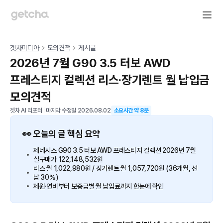
겟차피디아
모의견적
게시글
2026년 7월 G90 3.5 터보 AWD
프레스티지 컬렉션 리스·장기렌트 월 납입금
모의견적
겟차 AI 리포터
|
마지막 수정일
2026.08.02
소요시간 약
8
분
👀 오늘의 글 핵심 요약
제네시스 G90 3.5 터보 AWD 프레스티지 컬렉션 2026년 7월
실구매가 122,148,532원
리스 월 1,022,980원 / 장기렌트 월 1,057,720원 (36개월, 선
납 30%)
제원·연비부터 보증금별 월 납입료까지 한눈에 확인