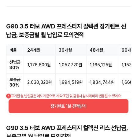
G90 3.5 터보 AWD 프레스티지 컬렉션 장기렌트 선
납금, 보증금별 월 납입료 모의견적
비율
24개월
36개월
48개월
60개월
선납금
1,176,600원
1,057,720원
1,165,125원
1,153,
30%
보증금
2,630,320원
1,994,519원
1,834,744원
1,668,
30%
표기된 월 납입금은 예시 기준으로, 계약 조건 및 금융사 심사에 따라 변동될 수 있어요.
장기렌트 1분 견적받기
G90 3.5 터보 AWD 프레스티지 컬렉션 리스 선납금,
보증금별 월 납입료 모의견적