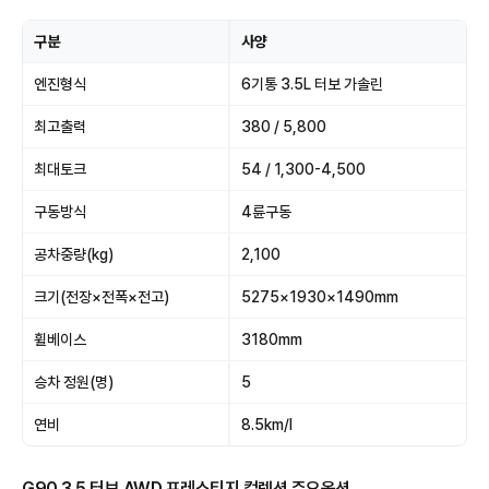
구분
사양
엔진형식
6기통 3.5L 터보 가솔린
최고출력
380 / 5,800
최대토크
54 / 1,300-4,500
구동방식
4륜구동
공차중량(kg)
2,100
크기(전장×전폭×전고)
5275×1930×1490mm
휠베이스
3180mm
승차 정원(명)
5
연비
8.5km/l
G90 3.5 터보 AWD 프레스티지 컬렉션 주요옵션