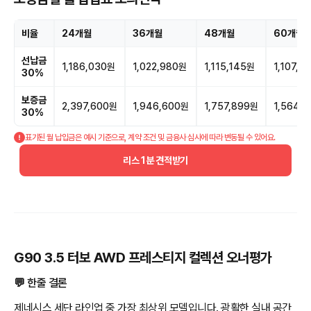
비율
24개월
36개월
48개월
60개월
선납금
1,186,030원
1,022,980원
1,115,145원
1,107,7
30%
보증금
2,397,600원
1,946,600원
1,757,899원
1,564,
30%
표기된 월 납입금은 예시 기준으로, 계약 조건 및 금융사 심사에 따라 변동될 수 있어요.
리스 1분 견적받기
G90 3.5 터보 AWD 프레스티지 컬렉션 오너평가
💬 한줄 결론
제네시스 세단 라인업 중 가장 최상위 모델입니다. 광활한 실내 공간