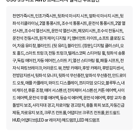
천연가죽시트,인조가죽시트,뒷좌석 마사지 시트,앞좌석 마사지 시트,뒷
좌석 리클라이닝,2열 통풍시트,조수석 통풍시트,운전석 통풍시트,2열 열
선시트,조수석 열선시트,운전석 열선시트,메모리시트,조수석 전동시트,
운전석 전동시트,원격 제어,디지털 키,앰비언트 라이트,소프트 클로징 도
어,차음 유리창,블라인드 (뒷 유리),블라인드 (창문),디지털 클러스터,오
토 홀드,스마트 트렁크,전동 트렁크,텔레스코픽 스티어링 휠,뒷좌석 송풍
구,독립 에어컨,자동 에어컨,스마트 키,열선 스티어링 휠,패들 시프트,전
자식 파킹브레이크,어라운드 뷰,전방 카메라,후방 카메라,후방감지센서,
전방감지센서,뒷좌석 모니터,뒷좌석 무선충전,앞좌석 무선충전,안드로이
드 오토,애플 카플레이,와이드 디스플레이,프리미엄 오디오,블루투스,내
비게이션,후륜 조향,에어 서스펜션,전자제어 서스펜션,커튼 에어백,사이
드 에어백,운전석 무릎 에어백,동승석 에어백,운전석 에어백,후방 교차 충
돌방지 보조,사각지대 경고,차로이탈 경고장치,충돌 회피 보조,자동긴급
제동,차로유지 보조,크루즈 컨트롤,어댑티브 크루즈 컨트롤,윈드쉴드
HUD,어댑티브(LED or 레이저) 헤드램프,LED 헤드램프