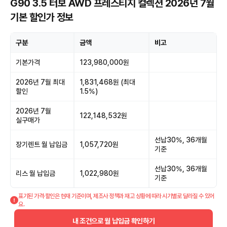
G90 3.5 터보 AWD 프레스티지 컬렉션 2026년 7월
기본 할인가 정보
구분
금액
비고
기본가격
123,980,000원
2026년 7월 최대
1,831,468원 (최대
할인
1.5%)
2026년 7월
122,148,532원
실구매가
선납30%, 36개월
장기렌트 월 납입금
1,057,720원
기준
선납30%, 36개월
리스 월 납입금
1,022,980원
기준
표기된 가격·할인은 현재 기준이며, 제조사 정책과 재고 상황에 따라 시기별로 달라질 수 있어
요.
내 조건으로 월 납입금 확인하기