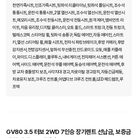
천연가죽시트,인조가죽시트,뒷좌석 리클라이닝,뒷좌석 폴딩시트,조수석
통풍시트,운전석 통풍시트,2열 열선시트,조수석 열선시트,운전석 열선시
트,메모리시트,조수석 전동시트,운전석 전동시트,원격 제어,앰비언트 라
이트,차음 유리창,디지털 클러스터,오토 홀드,스마트 트렁크,전동 트렁크,
텔레스코픽 스티어링 휠,뒷좌석 송풍구,독립 에어컨,자동 에어컨,스마트
키,열선 스티어링 휠,패들 시프트,전자식 파킹브레이크,후방 카메라,후방
감지센서,전방감지센서,앞좌석 무선충전,안드로이드 오토,애플 카플레
이,와이드 디스플레이,블루투스,내비게이션,전자제어 서스펜션,커튼 에
어백,사이드 에어백,운전석 무릎 에어백,동승석 에어백,운전석 에어백,후
방 교차 충돌방지 보조,사각지대 경고,차로이탈 경고장치,자동긴급제동,
차로유지 보조,크루즈 컨트롤,어댑티브 크루즈 컨트롤,LED 헤드램프,루
프랙
GV80 3.5 터보 2WD 7인승 장기렌트 선납금, 보증금