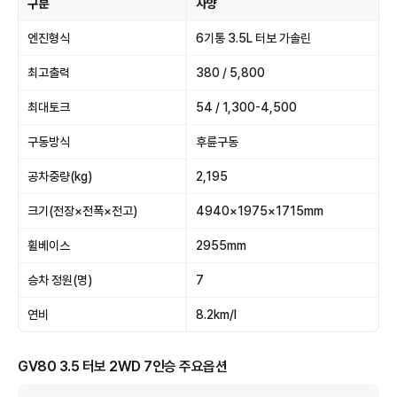
구분
사양
엔진형식
6기통 3.5L 터보 가솔린
최고출력
380 / 5,800
최대토크
54 / 1,300-4,500
구동방식
후륜구동
공차중량(kg)
2,195
크기(전장×전폭×전고)
4940×1975×1715mm
휠베이스
2955mm
승차 정원(명)
7
연비
8.2km/l
GV80 3.5 터보 2WD 7인승 주요옵션