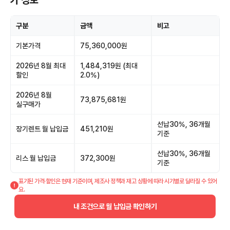
가 정보
구분
금액
비고
기본가격
75,360,000원
2026년 8월 최대
1,484,319원 (최대
할인
2.0%)
2026년 8월
73,875,681원
실구매가
선납30%, 36개월
장기렌트 월 납입금
451,210원
기준
선납30%, 36개월
리스 월 납입금
372,300원
기준
표기된 가격·할인은 현재 기준이며, 제조사 정책과 재고 상황에 따라 시기별로 달라질 수 있어
요.
내 조건으로 월 납입금 확인하기