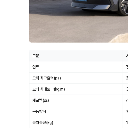
구분
연료
모터 최고출력(ps)
모터 최대토크(kg.m)
제로백(초)
구동방식
공차중량(kg)