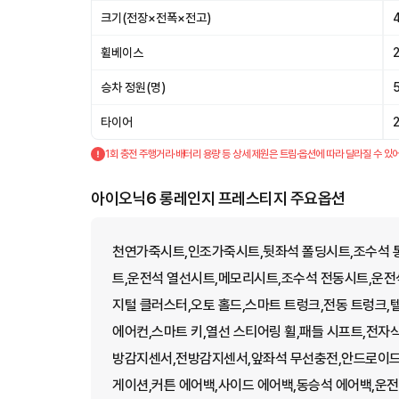
크기(전장×전폭×전고)
휠베이스
승차 정원(명)
타이어
1회 충전 주행거리·배터리 용량 등 상세 제원은 트림·옵션에 따라 달라질 수 있어
아이오닉6 롱레인지 프레스티지 주요옵션
천연가죽시트,인조가죽시트,뒷좌석 폴딩시트,조수석 통
트,운전석 열선시트,메모리시트,조수석 전동시트,운전석
지털 클러스터,오토 홀드,스마트 트렁크,전동 트렁크,
에어컨,스마트 키,열선 스티어링 휠,패들 시프트,전자
방감지센서,전방감지센서,앞좌석 무선충전,안드로이드
게이션,커튼 에어백,사이드 에어백,동승석 에어백,운전