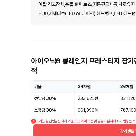
이탈 경고장치,충돌 회피 보조,자동긴급제동,차로유지
HUD,어댑티브(LED or 레이저) 헤드램프,LED 헤드
아이오닉6 롱레인지 프레스티지 장기렌
적
비율
24개월
36개월
선납금 30%
233,625원
331,12
보증금 30%
961,399원
787,10
표기된 월 납입금은 예시 기준으로, 계약 조건 및 금융사 심사에 따라 변동될 수
장기렌트 