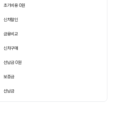
초기비용 0원
신차할인
금융비교
신차구매
선납금 0원
보증금
선납금