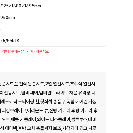
4925×1880×1495mm
2950mm
5
225/55R18
, 정확한 수치는 상담 시 확인해 주세요.
풍시트,운전석 통풍시트,2열 열선시트,조수석 열선시
 전동시트,원격 제어,앰비언트 라이트,차음 유리창,디
텔레스코픽 스티어링 휠,뒷좌석 송풍구,독립 에어컨,자동
식 파킹브레이크,어라운드 뷰,전방 카메라,후방 카메라,후
 오토,애플 카플레이,와이드 디스플레이,블루투스,내비
석 에어백,후방 교차 충돌방지 보조,사각지대 경고,차로