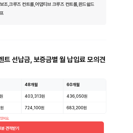
 보조,크루즈 컨트롤,어댑티브 크루즈 컨트롤,윈드쉴드
램프
트 선납금, 보증금별 월 납입료 모의견
48개월
60개월
0원
403,313원
436,050원
0원
724,100원
683,200원
 있어요.
1분 견적받기