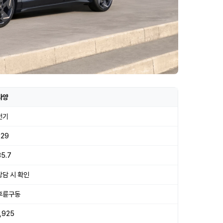
사양
전기
229
35.7
상담 시 확인
후륜구동
1,925