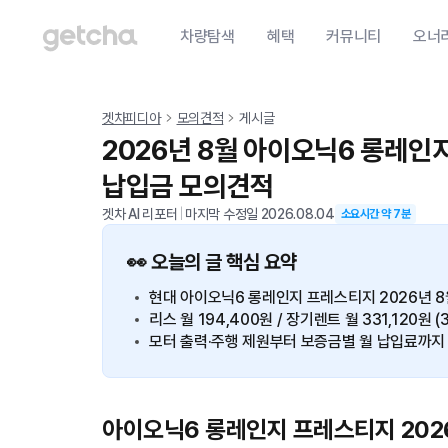
차량탐색
혜택
커뮤니티
오너
겟차피디아
모의견적
게시글
2026년 8월 아이오닉6 롱레인
납입금 모의견적
겟차 AI 리포터
|
마지막 수정일
2026.08.04
소요시간 약
7
분
👀 오늘의 글 핵심 요약
현대 아이오닉6 롱레인지 프레스티지 2026년 8월
리스 월 194,400원 / 장기렌트 월 331,120원 (
모터 출력·주행 제원부터 보증금별 월 납입료까지
아이오닉6 롱레인지 프레스티지 202