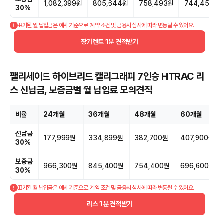
1,082,399원
805,644원
758,493원
744,457
30%
표기된 월 납입금은 예시 기준으로, 계약 조건 및 금융사 심사에 따라 변동될 수 있어요.
장기렌트 1분 견적받기
팰리세이드 하이브리드 캘리그래피 7인승 HTRAC 리
스 선납금, 보증금별 월 납입료 모의견적
비율
24개월
36개월
48개월
60개월
선납금
177,999원
334,899원
382,700원
407,900원
30%
보증금
966,300원
845,400원
754,400원
696,600원
30%
표기된 월 납입금은 예시 기준으로, 계약 조건 및 금융사 심사에 따라 변동될 수 있어요.
리스 1분 견적받기