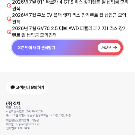
2026년 7월 911 타르가 4 GTS 리스·장기렌트 월 납입금 모의
견적
2026년 7월 무쏘 EV 블랙 엣지 리스·장기렌트 월 납입금 모의
견적
2026년 7월 GV70 2.5 터보 AWD 파퓰러 패키지 I 리스·장기
렌트 월 납입금 모의견적
3분 만에 새 차 견적받기
바로가기
고객센터 문의하기
(주) 겟차
대표 : 정유철
사업자등록번호 : 243-87-00137
주소 : 서울특별시 강남구 삼성로91길 32 10층, 11층, 12층
개인정보보호책임자 : 이동용
이메일 : support@getcha.kr
전화번호: 1800-0456