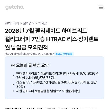
겟차피디아
모의견적
게시글
2026년 7월 팰리세이드 하이브리드
캘리그래피 7인승 HTRAC 리스·장기렌트
월 납입금 모의견적
겟차 AI 리포터
|
마지막 수정일
2026.07.07
소요시간 약
8
분
👀 오늘의 글 핵심 요약
현대 팰리세이드 하이브리드 캘리그래피 7인승 HTRAC 2026년
7월 실구매가 65,576,757원
리스 월 334,899원 / 장기렌트 월 348,667원 (36개월, 선납
30%)
제원·연비부터 보증금별 월 납입료까지 한눈에 확인