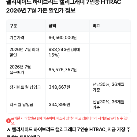
팰리세이드 하이브리드 캘리그래피 7인승 HTRAC
2026년 7월 기본 할인가 정보
구분
금액
비고
기본가격
66,560,000원
2026년 7월 최대
983,243원 (최대
할인
1.5%)
2026년 7월
65,576,757원
실구매가
선납30%, 36개월
장기렌트 월 납입금
348,667원
기준
선납30%, 36개월
리스 월 납입금
334,899원
기준
표기된 가격·할인은 현재 기준이며, 제조사 정책과 재고 상황에 따라 시기별로 달라질 수 있어
요.
🔥
팰리세이드 하이브리드 캘리그래피 7인승 HTRAC, 지금 가장 주