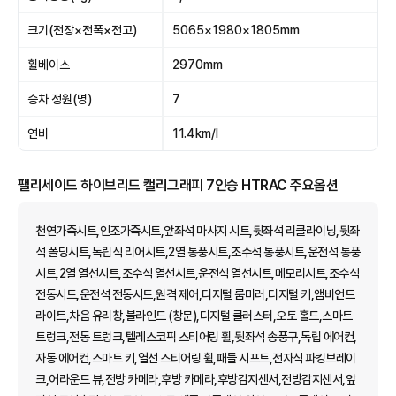
크기(전장×전폭×전고)
5065×1980×1805mm
휠베이스
2970mm
승차 정원(명)
7
연비
11.4km/l
팰리세이드 하이브리드 캘리그래피 7인승 HTRAC 주요옵션
천연가죽시트,인조가죽시트,앞좌석 마사지 시트,뒷좌석 리클라이닝,뒷좌
석 폴딩시트,독립식 리어시트,2열 통풍시트,조수석 통풍시트,운전석 통풍
시트,2열 열선시트,조수석 열선시트,운전석 열선시트,메모리시트,조수석
전동시트,운전석 전동시트,원격 제어,디지털 룸미러,디지털 키,앰비언트
라이트,차음 유리창,블라인드 (창문),디지털 클러스터,오토 홀드,스마트
트렁크,전동 트렁크,텔레스코픽 스티어링 휠,뒷좌석 송풍구,독립 에어컨,
자동 에어컨,스마트 키,열선 스티어링 휠,패들 시프트,전자식 파킹브레이
크,어라운드 뷰,전방 카메라,후방 카메라,후방감지센서,전방감지센서,앞